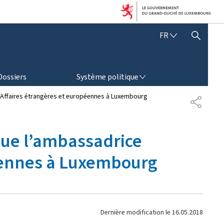
F
FR
AFFICHER / MASQUER LA RECHERCHE
R
A
N
SYSTÈME POLITIQUE
Ç
Dossiers
Système politique
A
I
s Affaires étrangères et européennes à Luxembourg
P
S
A
R
T
que l’ambassadrice
A
G
péennes à Luxembourg
E
Dernière modification le
16.05.2018