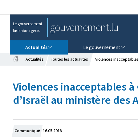
gouvernement.lu
Le gouvernement
luxembourgeois
ACTUALITÉS
LE GOUVERNEMENT
Actualités
Le gouvernement
Actualités
Toutes les actualités
Violences inacceptable
A
c
c
Violences inacceptables 
u
e
d’Israël au ministère des
i
l
C
Communiqué
16.05.2018