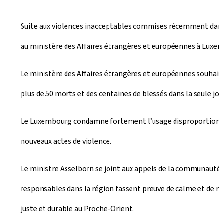
r
Suite aux violences inacceptables commises récemment dans
é
au ministère des Affaires étrangères et européennes à Lux
e
l
Le ministère des Affaires étrangères et européennes souhaite
e
plus de 50 morts et des centaines de blessés dans la seule jo
Le Luxembourg condamne fortement l’usage disproportionné d
nouveaux actes de violence.
Le ministre Asselborn se joint aux appels de la communauté 
responsables dans la région fassent preuve de calme et de re
juste et durable au Proche-Orient.