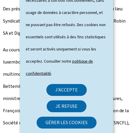
nécessaires à son bon fonctionnement, sans
Des présentations des entités suivantes ont ensuite eu lieu:
usage de données à caractère personnel, et
Syndicats des Eaux du Sud (SES), Contern SA, Peintures Robin
ne pouvant pas être refusés. Des cookies non
SA et Digital Inclusion.
essentiels sont utilisés à des fins statistiques
et seront activés uniquement si vous les
Au cours de la matinée, les souverains néerlandais et
acceptez. Consulter notre
politique de
luxembourgeois se sont également rendus chez CFL
confidentialité
.
multimodal, sur le site du terminal intermodal de
Bettembourg-Dudelange. Ils y ont été accueillis par le
J'ACCEPTE
ministre du Développement durable et des Infrastructures,
JE REFUSE
François Bausch, le président du conseil d’administration de la
GÉRER LES COOKIES
Société nationale des chemins de fer luxembourgeois (SNCFL),