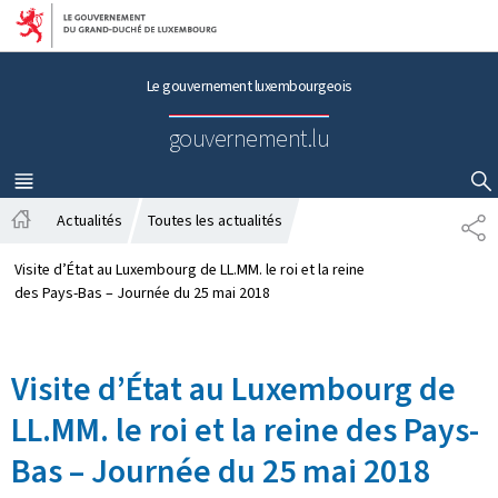
Aller au menu principal
Aller au contenu
Le gouvernement luxembourgeois
gouvernement.lu
MENU
PRINCIPAL
AFFICHER / MASQUER LA RECHERCHE
Actualités
Toutes les actualités
P
A
A
c
R
Visite d’État au Luxembourg de LL.MM. le roi et la reine
c
T
des Pays-Bas – Journée du 25 mai 2018
u
A
e
G
i
E
Visite d’État au Luxembourg de
l
LL.MM. le roi et la reine des Pays-
Bas – Journée du 25 mai 2018