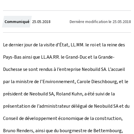
C
Dernière modification le
25.05.2018
Communiqué
25.05.2018
r
Le dernier jour de la visite d’État, LL.MM. le roi et la reine des
é
Pays-Bas ainsi que LL.AA.RR. le Grand-Duc et la Grande-
e
Duchesse se sont rendus à l’entreprise Neobuild SA. L’accueil
l
par la ministre de l’Environnement, Carole Dieschbourg, et le
e
président de Neobuild SA, Roland Kuhn, a été suivi de la
présentation de l’administrateur délégué de Neobuild SA et du
Conseil de développement économique de la construction,
Bruno Renders, ainsi que du bourgmestre de Bettembourg,