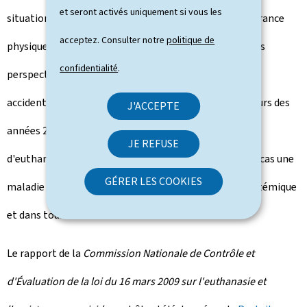
et seront activés uniquement si vous les
situation médicale sans issue et fasse état d'une souffrance
acceptez. Consulter notre
politique de
physique ou psychique constante et insupportable sans
confidentialité
.
perspective d'amélioration, résultant d'une affection
accidentelle ou pathologique. À titre d'exemple, au cours des
J'ACCEPTE
années 2017-2018, les affections étaient dans deux cas
JE REFUSE
d'euthanasie une maladie neurodégénérative, dans un cas une
GÉRER LES COOKIES
maladie neuro-vasculaire, dans un cas une maladie systémique
et dans tous les autres cas des cancers.
Le rapport de la
Commission Nationale de Contrôle et
d'Évaluation de la loi du 16 mars 2009 sur l'euthanasie et