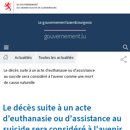
Aller au menu principal
Aller au contenu
Le gouvernement luxembourgeois
gouvernement.lu
MENU
PRINCIPAL
AFFICHER / MASQUER LA RECHERCHE
Actualités
Toutes les actualités
P
A
A
c
R
Le décès suite à un acte d'euthanasie ou d'assistance
c
T
au suicide sera considéré à l'avenir comme une mort
u
A
de cause naturelle
e
G
i
E
l
Le décès suite à un acte
d'euthanasie ou d'assistance au
suicide sera considéré à l'avenir