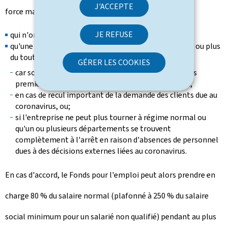
J'ACCEPTE
force majeure peut s'appliquer pour les salariés:
JE REFUSE
qui n'ont pas de certificat d'incapacité de travail;
qu'une entreprise ne peut plus occuper à temps plein ou plus
du tout occuper:
GÉRER LES COOKIES
car son fournisseur ne peut plus la livrer en matières
premières pour des raisons dues au coronavirus, ou;
en cas de recul important de la demande des clients due au
coronavirus, ou;
si l'entreprise ne peut plus tourner à régime normal ou
qu'un ou plusieurs départements se trouvent
complètement à l'arrêt en raison d'absences de personnel
dues à des décisions externes liées au coronavirus.
En cas d'accord, le Fonds pour l'emploi peut alors prendre en
charge 80 % du salaire normal (plafonné à 250 % du salaire
social minimum pour un salarié non qualifié) pendant au plus