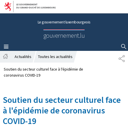
Aller au menu principal
Aller au contenu
Le gouvernement luxembourgeois
gouvernement.lu
MENU
PRINCIPAL
AFFICHER / MASQUER LA RECHERCHE
Actualités
Toutes les actualités
P
A
A
c
R
Soutien du secteur culturel face à l'épidémie de
c
T
coronavirus COVID-19
u
A
e
G
i
E
Soutien du secteur culturel face
l
à l'épidémie de coronavirus
COVID-19