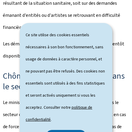
résultant de la situation sanitaire, soit sur des demandes
émanant d'entités ou d'artistes se retrouvant en difficulté
financière suite à l'annulation d'un projet planifié.
Ce site utilise des cookies essentiels
Les démarches à suivre quant à ces demandes seront bientôt
nécessaires à son bon fonctionnement, sans
disponibles sur le site du ministère.
usage de données à caractère personnel, et
ne pouvant pas être refusés. Des cookies non
Chômage partiel pour salariés dans
essentiels sont utilisés à des fins statistiques
le secteur culturel
et seront activés uniquement si vous les
Le ministère de la Culture rappelle que les salariés dans le
acceptez. Consulter notre
politique de
secteur culturel sont éligibles pour le chômage partiel en cas
confidentialité
.
de force majeure. Le régime du chômage partiel pour cas de