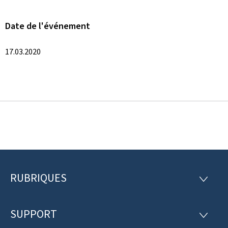
Date de l'événement
17.03.2020
RUBRIQUES
P
R
U
i
B
R
SUPPORT
e
S
I
U