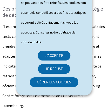
ne pouvant pas être refusés. Des cookies non
Des projections pour mieux guider la stratégie
essentiels sont utilisés à des fins statistiques
de déconfinement
et seront activés uniquement si vous les
"Les projections que nous élaborons sur base des résultats des
acceptez. Consulter notre
politique de
tests contribuent à ce que les décideurs politiques puissent
confidentialité
.
prendre leurs décisions concernant la stratégie de sortie et
J'ACCEPTE
adapter à tout moment les mesures à la situation. Parmi les
indicateurs importants figurent, par exemple, la capacité de
JE REFUSE
retracer les contacts et la capacité du système de santé",
GÉRER LES COOKIES
déclare le professeur Rudi Balling, directeur du Luxembourg
Centre for Systems Biomedicine de l'Université du
Luxembourg.