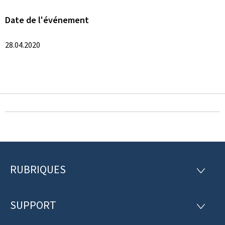
Date de l'événement
28.04.2020
RUBRIQUES
P
R
U
i
B
R
SUPPORT
e
S
I
U
Q