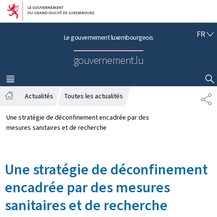
Aller au menu principal
Aller au contenu
F
FR
Le gouvernement luxembourgeois
R
A
gouvernement.lu
N
Ç
A
MENU
PRINCIPAL
AFFICHER / MASQUER LA RECHERCHE
I
Actualités
Toutes les actualités
P
S
A
A
c
R
Une stratégie de déconfinement encadrée par des
c
T
mesures sanitaires et de recherche
u
A
e
G
i
E
Une stratégie de déconfinement
l
encadrée par des mesures
sanitaires et de recherche