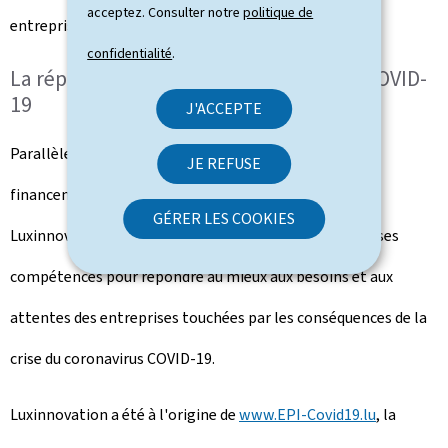
acceptez. Consulter notre
politique de
entreprises et 75 PME).
confidentialité
.
La réponse du Luxinnovation à la crise COVID-
19
J'ACCEPTE
Parallèlement aux différents plans d'action et de
JE REFUSE
financements mis en œuvre par le gouvernement,
GÉRER LES COOKIES
Luxinnovation a également déployé ses ressources et ses
compétences pour répondre au mieux aux besoins et aux
attentes des entreprises touchées par les conséquences de la
crise du coronavirus COVID-19.
Luxinnovation a été à l'origine de
www.EPI-Covid19.lu
, la