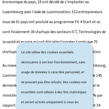
économique du pays, 19 ont décidé de s'implanter au
Luxembourg avec l'aide de Luxinnovation. 512 entrepreneurs
issus de 61 pays ont postulé au programme Fit 4 Start et ce
sont finalement 30 startups des secteurs ICT, Technologies de
la santé et espace qui ont été sélectionnées tandis que 75
startups ont été soutenues dans leur processus de création.
Ce site utilise des cookies essentiels
nécessaires à son bon fonctionnement, sans
Au niveau du soutien à la R&D et à l'Innovation au Luxembourg,
usage de données à caractère personnel, et
Luxinnovation a également contribué à l'élaboration de 145
ne pouvant pas être refusés. Des cookies non
demandes d'aides financières qui ont été approuvées par le
essentiels sont utilisés à des fins statistiques
ministère de l'Économie (soit une augmentation de 30% par
et seront activés uniquement si vous les
rapport à 2018) pour le compte de 109 entreprises (dont 34