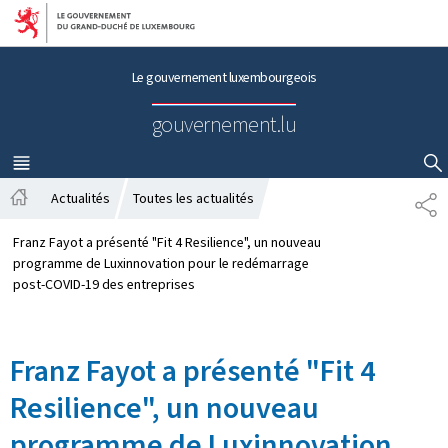
Aller au menu principal
Aller au contenu
Le gouvernement luxembourgeois
gouvernement.lu
MENU
PRINCIPAL
AFFICHER / MASQUER LA RECHERCHE
Actualités
Toutes les actualités
P
A
A
c
R
Franz Fayot a présenté "Fit 4 Resilience", un nouveau
c
T
programme de Luxinnovation pour le redémarrage
u
A
post-COVID-19 des entreprises
e
G
i
E
l
Franz Fayot a présenté "Fit 4
Resilience", un nouveau
programme de Luxinnovation