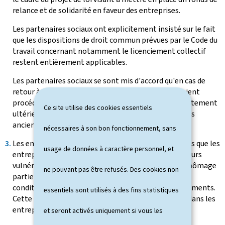
relance et de solidarité en faveur des entreprises.
Les partenaires sociaux ont explicitement insisté sur le fait
que les dispositions de droit commun prévues par le Code du
travail concernant notamment le licenciement collectif
restent entièrement applicables.
Les partenaires sociaux se sont mis d'accord qu'en cas de
retour à meilleure fortune, les entreprises qui auraient
procédé à des licenciements devront, en cas de recrutement
Ce site utilise des cookies essentiels
ultérieur de personnel, réembaucher en priorité leurs
anciens salariés licenciés.
nécessaires à son bon fonctionnement, sans
Les entreprises touchées par la crise sanitaire, autres que les
usage de données à caractère personnel, et
entreprises industrielles et celles relevant des secteurs
vulnérables, pourront également avoir recours au chômage
ne pouvant pas être refusés. Des cookies non
partiel de source structurelle par la voie accélérée à
condition toutefois de ne pas procéder à des licenciements.
essentiels sont utilisés à des fins statistiques
Cette mesure vise à préserver au mieux les emplois dans les
entreprises concernées.
et seront activés uniquement si vous les