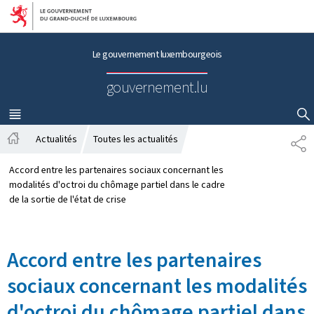
Aller au menu principal
Aller au contenu
Le gouvernement luxembourgeois
gouvernement.lu
MENU
PRINCIPAL
AFFICHER / MASQUER LA RECHERCHE
Actualités
Toutes les actualités
P
A
A
c
R
Accord entre les partenaires sociaux concernant les
c
T
modalités d'octroi du chômage partiel dans le cadre
u
A
de la sortie de l'état de crise
e
G
i
E
l
Accord entre les partenaires
sociaux concernant les modalités
d'octroi du chômage partiel dans