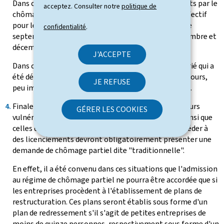
Dans ce cas cependant, le nombre de salariés couverts par le
acceptez. Consulter notre
politique de
chômage partiel ne pourra pas dépasser 25% de l'effectif
pour les mois de juillet et août, 20% pour les mois de
confidentialité
.
septembre et octobre et 15% pour les mois de novembre et
décembre.
J'ACCEPTE
Dans ce contexte, on entend par salarié chaque salarié qui a
été déclaré au chômage partiel pendant le mois en cours,
JE REFUSE
peu importe le nombre d'heures de chômage partiel.
Finalement, les demandes des entreprises des secteurs
GÉRER LES COOKIES
vulnérables licenciant plus de 25% de leur effectif ainsi que
celles de toutes les autres entreprises voulant procéder à
des licenciements devront obligatoirement présenter une
demande de chômage partiel dite "traditionnelle".
En effet, il a été convenu dans ces situations que l'admission
au régime de chômage partiel ne pourra être accordée que si
les entreprises procèdent à l'établissement de plans de
restructuration. Ces plans seront établis sous forme d'un
plan de redressement s'il s'agit de petites entreprises de
moins de quinze personnes, respectivement sous forme d'un