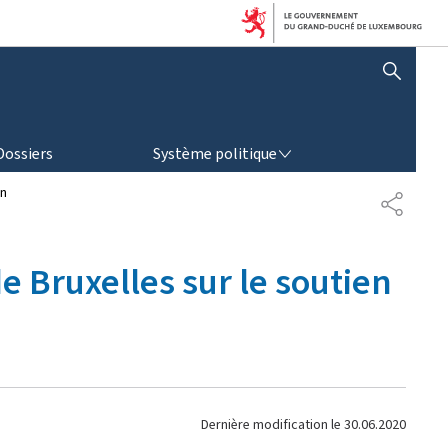
AFFICHER / MASQUER LA RECHERCHE
SYSTÈME POLITIQUE
Dossiers
Système politique
on
P
A
R
T
e Bruxelles sur le soutien
A
G
E
Dernière modification le
30.06.2020