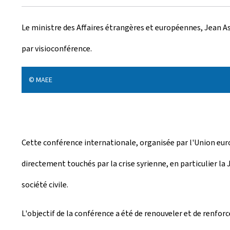
r
Le ministre des Affaires étrangères et européennes, Jean Asse
é
par visioconférence.
e
l
© MAEE
e
Cette conférence internationale, organisée par l'Union euro
directement touchés par la crise syrienne, en particulier la 
société civile.
L'objectif de la conférence a été de renouveler et de renfo