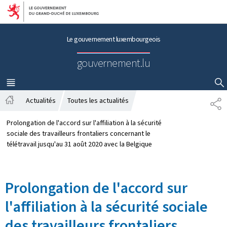
Aller au menu principal
Aller au contenu
Le gouvernement luxembourgeois
gouvernement.lu
MENU
PRINCIPAL
AFFICHER / MASQUER LA RECHERCHE
Actualités
Toutes les actualités
P
A
A
c
R
Prolongation de l'accord sur l'affiliation à la sécurité
c
T
sociale des travailleurs frontaliers concernant le
u
A
télétravail jusqu'au 31 août 2020 avec la Belgique
e
G
i
E
l
Prolongation de l'accord sur
l'affiliation à la sécurité sociale
des travailleurs frontaliers