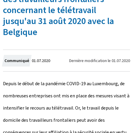
concernant le télétravail
jusqu'au 31 août 2020 avec la
Belgique
C
Dernière modification le
01.07.2020
Communiqué
01.07.2020
r
Depuis le début de la pandémie COVID-19 au Luxembourg, de
é
nombreuses entreprises ont mis en place des mesures visant à
e
intensifier le recours au télétravail. Or, le travail depuis le
l
domicile des travailleurs frontaliers peut avoir des
e
conséquences sur leur affiliation à la sécurité sociale en vertu