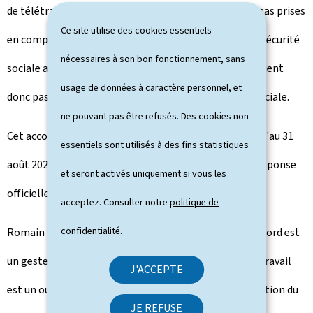
de télétravail liées à la crise du COVID-19 ne seraient pas prises
Ce site utilise des cookies essentiels
en compte pour la détermination de la législation de sécurité
nécessaires à son bon fonctionnement, sans
sociale applicable aux travailleurs concernés et n'auraient
usage de données à caractère personnel, et
donc pas d'influence sur leur affiliation à la sécurité sociale.
ne pouvant pas être refusés. Des cookies non
Cet accord vient d'être prolongé avec la Belgique jusqu'au 31
essentiels sont utilisés à des fins statistiques
août 2020. Concernant la France et l'Allemagne, une réponse
et seront activés uniquement si vous les
officielle devrait parvenir au Luxembourg sous peu.
acceptez. Consulter notre
politique de
confidentialité
.
Romain Schneider annote:
"La prolongation de cet accord est
un geste de solidarité fort de nos pays voisins. Le télétravail
J'ACCEPTE
est un outil important dans la lutte contre la propagation du
JE REFUSE