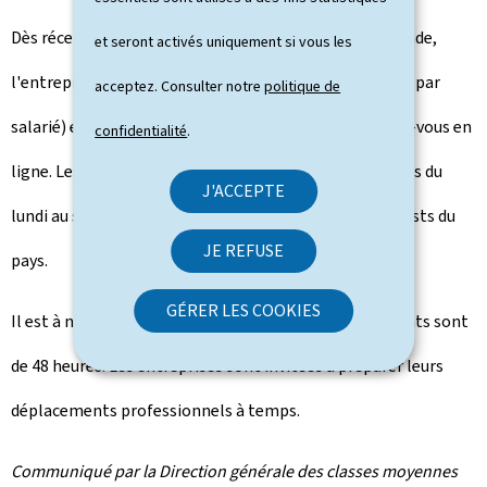
Dès réception des éléments indispensables à la demande,
et seront activés uniquement si vous les
l'entreprise recevra par retour de mail un code unique (par
acceptez. Consulter notre
politique de
salarié) et un lien personnalisé pour la prise de rendez-vous en
confidentialité
.
ligne. Les tests sont gratuits et se font sur rendez-vous du
J'ACCEPTE
lundi au samedi matin, dans l'une des 17 stations de tests du
JE REFUSE
pays.
GÉRER LES COOKIES
Il est à noter que les délais de transmission des résultats sont
de 48 heures. Les entreprises sont invitées à préparer leurs
déplacements professionnels à temps.
Communiqué par la Direction générale des classes moyennes