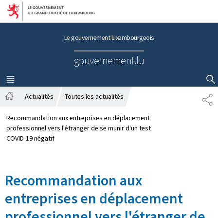
Aller au menu principal
Aller au contenu
Le gouvernement luxembourgeois
gouvernement.lu
MENU
PRINCIPAL
AFFICHER / MASQUER LA RECHERCHE
Actualités
Toutes les actualités
P
A
A
c
R
Recommandation aux entreprises en déplacement
c
T
professionnel vers l'étranger de se munir d'un test
u
A
COVID-19 négatif
e
G
i
E
l
Recommandation aux
entreprises en déplacement
professionnel vers l'étranger de