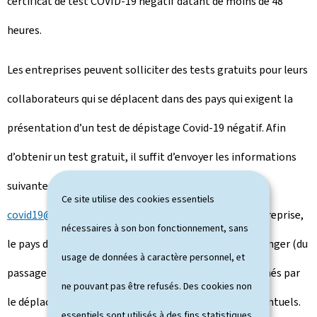
certificat de test COVID-19 négatif datant de moins de 48
heures.
Les entreprises peuvent solliciter des tests gratuits pour leurs
collaborateurs qui se déplacent dans des pays qui exigent la
présentation d’un test de dépistage Covid-19 négatif. Afin
d’obtenir un test gratuit, il suffit d’envoyer les informations
suivantes à l'adresse mail
Ce site utilise des cookies essentiels
covid19@houseofentrepreneurship.lu
: le nom de l'entreprise,
nécessaires à son bon fonctionnement, sans
le pays de destination, la date du déplacement à l'étranger (du
usage de données à caractère personnel, et
passage de la frontière), le nombre de salariés concernés par
ne pouvant pas être refusés. Des cookies non
le déplacement ainsi que les motifs et justificatifs éventuels.
essentiels sont utilisés à des fins statistiques