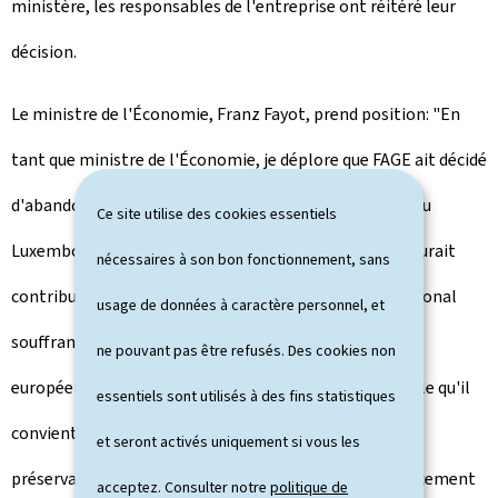
ministère, les responsables de l'entreprise ont réitéré leur
décision.
Le ministre de l'Économie, Franz Fayot, prend position: "En
tant que ministre de l'Économie, je déplore que FAGE ait décidé
d'abandonner son projet d'investissement industriel au
Ce site utilise des cookies essentiels
Luxembourg après 4 années de procédures. Le projet aurait
nécessaires à son bon fonctionnement, sans
contribué au développement du tissu économique régional
usage de données à caractère personnel, et
souffrant de la crise actuelle. L'industrie nationale et
ne pouvant pas être refusés. Des cookies non
européenne traversent actuellement une phase difficile qu'il
essentiels sont utilisés à des fins statistiques
convient de contrecarrer de manière déterminée. La
et seront activés uniquement si vous les
préservation du tissu industriel existant et son renforcement
acceptez. Consulter notre
politique de