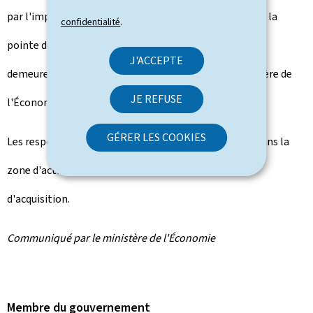
par l'implantation d'activités industrielles nouvelles à la
confidentialité
.
pointe du progrès technologique et environnemental
J'ACCEPTE
demeurent plus que jamais une des priorités du ministère de
JE REFUSE
l'Économie."
GÉRER LES COOKIES
Les responsables de FAGE vont rétrocéder le terrain dans la
zone d'activité économique Wolser à l'État au prix
d'acquisition.
Communiqué par le ministère de l'Économie
Membre du gouvernement