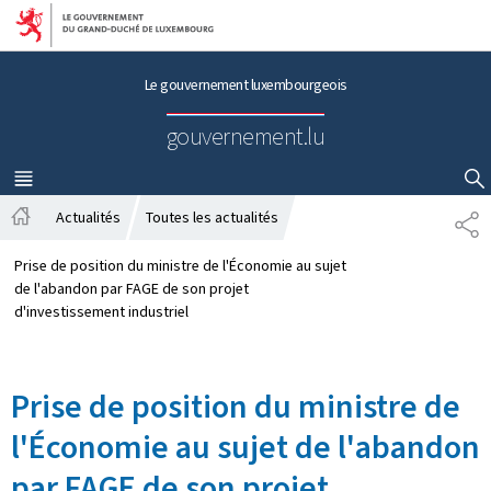
Aller au menu principal
Aller au contenu
Le gouvernement luxembourgeois
gouvernement.lu
MENU
PRINCIPAL
AFFICHER / MASQUER LA RECHERCHE
Actualités
Toutes les actualités
P
A
A
c
R
Prise de position du ministre de l'Économie au sujet
c
T
de l'abandon par FAGE de son projet
u
A
d'investissement industriel
e
G
i
E
l
Prise de position du ministre de
l'Économie au sujet de l'abandon
par FAGE de son projet