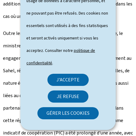
usage de données à caractère personnel, et
additionnels ont également été mis à leur disposition dans les
ne pouvant pas être refusés. Des cookies non
cas où une restructuration n'était pas possible.
essentiels sont utilisés à des fins statistiques
Outre les efforts déployés dans le cadre de la pandémie, le
et seront activés uniquement si vous les
ministre a indiqué que le Luxembourg continue son
acceptez. Consulter notre
politique de
engagement à l'égard de ses pays partenaires, notamment au
confidentialité
.
Sahel, région secouée par les crises multidimensionnelles, de
J'ACCEPTE
nature économique, sociale, sanitaire, sécuritaire, mais aussi
liées au changement climatique. La majorité des pays
JE REFUSE
partenaires de la Coopération luxembourgeoise sont dans
GÉRER LES COOKIES
cette région, notamment le Niger, avec qui le Programme
indicatif de coopération (PIC) a été prolongé d'une année, avec