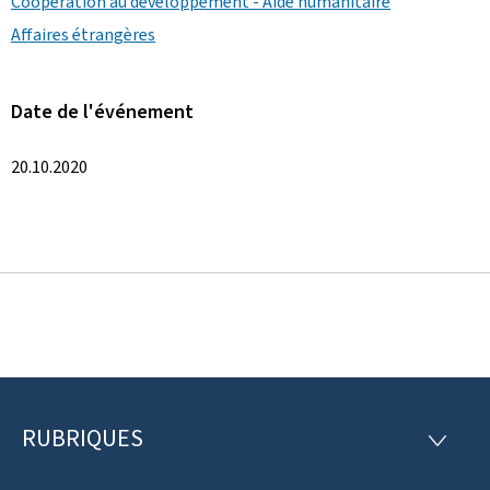
Coopération au développement - Aide humanitaire
Affaires étrangères
Date de l'événement
20.10.2020
RUBRIQUES
P
R
U
i
B