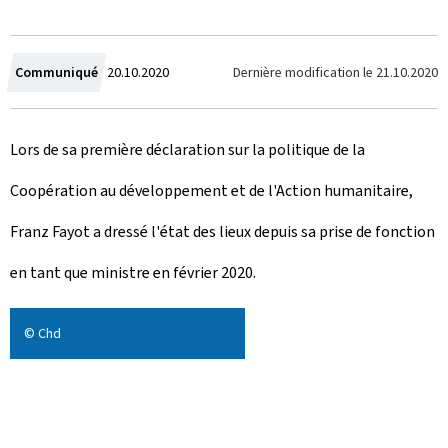
C
Dernière modification le
21.10.2020
Communiqué
20.10.2020
r
Lors de sa première déclaration sur la politique de la
é
Coopération au développement et de l'Action humanitaire,
e
Franz Fayot a dressé l'état des lieux depuis sa prise de fonction
l
en tant que ministre en février 2020.
e
© Chd