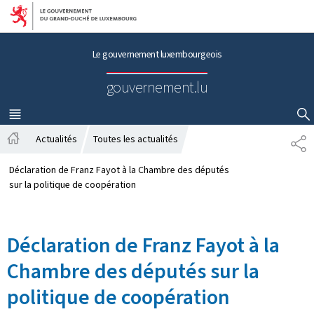
Aller au menu principal
Aller au contenu
Le gouvernement luxembourgeois
gouvernement.lu
MENU
PRINCIPAL
AFFICHER / MASQUER LA RECHERCHE
Actualités
Toutes les actualités
P
A
A
c
R
Déclaration de Franz Fayot à la Chambre des députés
c
T
sur la politique de coopération
u
A
e
G
i
E
Déclaration de Franz Fayot à la
l
Chambre des députés sur la
politique de coopération