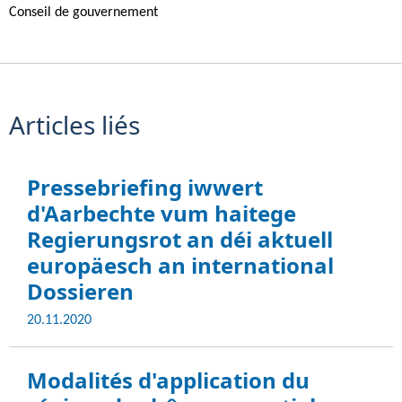
Conseil de gouvernement
Articles liés
Pressebriefing iwwert
d'Aarbechte vum haitege
Regierungsrot an déi aktuell
europäesch an international
Dossieren
d
20.11.2020
a
t
Modalités d'application du
e
d