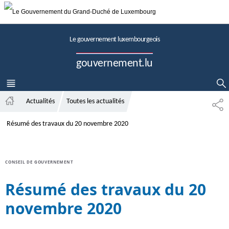
Aller au menu principal
Aller au contenu
Le gouvernement luxembourgeois
gouvernement.lu
MENU
PRINCIPAL
AFFICHER / MASQUER LA RECHERCHE
Actualités
Toutes les actualités
P
A
A
c
Résumé des travaux du 20 novembre 2020
R
c
T
u
A
e
G
CONSEIL DE GOUVERNEMENT
i
E
l
Résumé des travaux du 20
novembre 2020