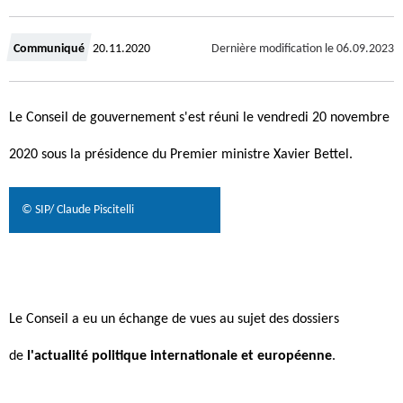
C
Communiqué
20.11.2020
Dernière modification le
06.09.2023
r
Le Conseil de gouvernement s'est réuni le vendredi 20 novembre
é
2020 sous la présidence du Premier ministre Xavier Bettel.
e
l
© SIP/ Claude Piscitelli
e
Le Conseil a eu un échange de vues au sujet des dossiers
de
l'actualité politique internationale et européenne
.