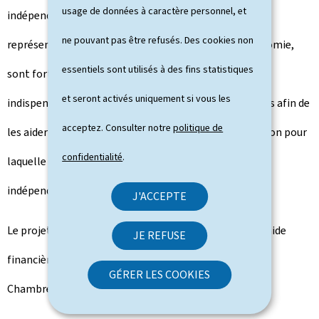
usage de données à caractère personnel, et
indépendants, qui ont le courage d'entreprendre et
ne pouvant pas être refusés. Des cookies non
représentent un maillon indispensable de notre économie,
essentiels sont utilisés à des fins statistiques
sont fortement touchés par la crise actuelle. Il est
et seront activés uniquement si vous les
indispensable de renforcer le soutien aux indépendants afin de
acceptez. Consulter notre
politique de
les aider à traverser cette période difficile. C'est la raison pour
confidentialité
.
laquelle une nouvelle aide non remboursable pour les
indépendants sera mise en place."
J'ACCEPTE
Le projet de loi visant à mettre en place une nouvelle aide
JE REFUSE
financière en faveur des indépendants sera déposé à la
GÉRER LES COOKIES
Chambre des députés dans les meilleurs délais.