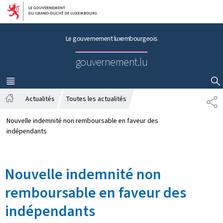
Aller au menu principal
Aller au contenu
Le gouvernement luxembourgeois
gouvernement.lu
MENU
PRINCIPAL
AFFICHER / MASQUER LA RECHERCHE
Actualités
Toutes les actualités
P
A
A
c
R
Nouvelle indemnité non remboursable en faveur des
c
T
indépendants
u
A
e
G
i
E
Nouvelle indemnité non
l
remboursable en faveur des
indépendants