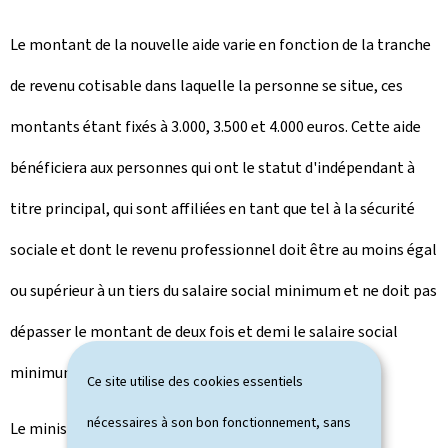
Le montant de la nouvelle aide varie en fonction de la tranche
de revenu cotisable dans laquelle la personne se situe, ces
montants étant fixés à 3.000, 3.500 et 4.000 euros. Cette aide
bénéficiera aux personnes qui ont le statut d'indépendant à
titre principal, qui sont affiliées en tant que tel à la sécurité
sociale et dont le revenu professionnel doit être au moins égal
ou supérieur à un tiers du salaire social minimum et ne doit pas
dépasser le montant de deux fois et demi le salaire social
minimum.
Ce site utilise des cookies essentiels
nécessaires à son bon fonctionnement, sans
Le ministre des Classes moyennes a déclaré que "les