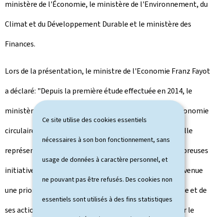
ministère de l'Économie, le ministère de l'Environnement, du
Climat et du Développement Durable et le ministère des
Finances.
Lors de la présentation, le ministre de l'Economie Franz Fayot
a déclaré: "Depuis la première étude effectuée en 2014, le
ministère de l'Économie a reconnu le potentiel de l'économie
Ce site utilise des cookies essentiels
circulaire pour le Luxembourg et les opportunités qu'elle
nécessaires à son bon fonctionnement, sans
représente pour les entreprises. Entre temps, de nombreuses
usage de données à caractère personnel, et
initiatives ont vu le jour et l'économie circulaire est devenue
ne pouvant pas être refusés. Des cookies non
une priorité gouvernementale. L'objectif de la stratégie et de
essentiels sont utilisés à des fins statistiques
ses actions envisagées est double: d'une part, accélérer le