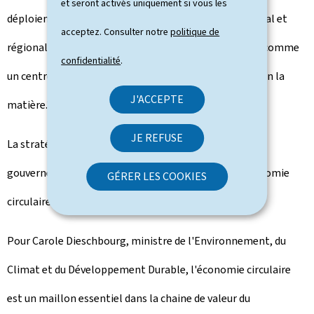
et seront activés uniquement si vous les
déploiement de l'économie circulaire au niveau national et
acceptez. Consulter notre
politique de
régional, et, d'autre part, positionner le Luxembourg comme
confidentialité
.
un centre de compétences et un leader international en la
J'ACCEPTE
matière."
JE REFUSE
La stratégie contribue à l'exécution du programme
gouvernemental 2018-2023, qui fait référence à l'économie
GÉRER LES COOKIES
circulaire de manière récurrente.
Pour Carole Dieschbourg, ministre de l'Environnement, du
Climat et du Développement Durable, l'économie circulaire
est un maillon essentiel dans la chaine de valeur du