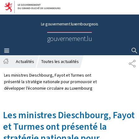
Aller au menu principal
Aller au contenu
Le gouvernement luxembourgeois
gouvernement.lu
MENU
PRINCIPAL
AFFICHER / MASQUER LA RECHERCHE
Actualités
Toutes les actualités
P
A
A
c
R
Les ministres Dieschbourg, Fayot et Turmes ont
c
T
présenté la stratégie nationale pour promouvoir et
u
A
développer l'économie circulaire au Luxembourg
e
G
i
E
l
Les ministres Dieschbourg, Fayot
et Turmes ont présenté la
stratégie nationale pour