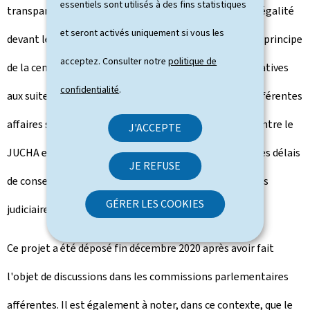
essentiels sont utilisés à des fins statistiques
transparence, un meilleur respect de l'État de droit, l'égalité
et seront activés uniquement si vous les
devant les sanctions pénales, le principe d'équité et le principe
acceptez. Consulter notre
politique de
de la centralisation des données. Les informations relatives
confidentialité
.
aux suites réservées par les autorités judiciaires aux différentes
affaires seront transmises par un retour automatisé entre le
J'ACCEPTE
JUCHA et le fichier central de la police, rendant ainsi les délais
JE REFUSE
de conservation dépendants des décisions des autorités
GÉRER LES COOKIES
judiciaires.
Ce projet a été déposé fin décembre 2020 après avoir fait
l'objet de discussions dans les commissions parlementaires
afférentes. Il est également à noter, dans ce contexte, que le