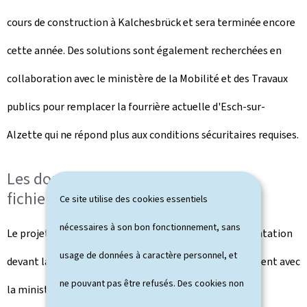
cours de construction à Kalchesbrück et sera terminée encore
cette année. Des solutions sont également recherchées en
collaboration avec le ministère de la Mobilité et des Travaux
publics pour remplacer la fourrière actuelle d'Esch-sur-
Alzette qui ne répond plus aux conditions sécuritaires requises.
Les données à caractère personnel:
fichiers de police
Ce site utilise des cookies essentiels
nécessaires à son bon fonctionnement, sans
Le projet de loi sur les fichiers de police, dont la présentation
usage de données à caractère personnel, et
devant la presse a eu lieu le 15 janvier 2021 conjointement avec
ne pouvant pas être refusés. Des cookies non
la ministre de la Justice, Sam Tanson, vise plus de