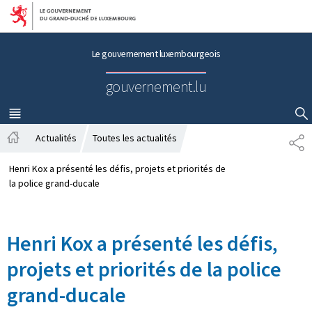
Aller au menu principal
Aller au contenu
Le gouvernement luxembourgeois
gouvernement.lu
MENU
PRINCIPAL
AFFICHER / MASQUER LA RECHERCHE
Actualités
Toutes les actualités
P
A
A
c
R
Henri Kox a présenté les défis, projets et priorités de
c
T
la police grand-ducale
u
A
e
G
i
E
Henri Kox a présenté les défis,
l
projets et priorités de la police
grand-ducale