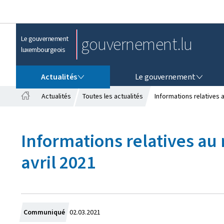
gouvernement.lu
Le gouvernement
luxembourgeois
ACTUALITÉS
LE GOUVERNEMENT
Actualités
Le gouvernement
Actualités
Toutes les actualités
Informations relatives a
A
c
c
Informations relatives au
u
e
avril 2021
i
l
C
Communiqué
02.03.2021