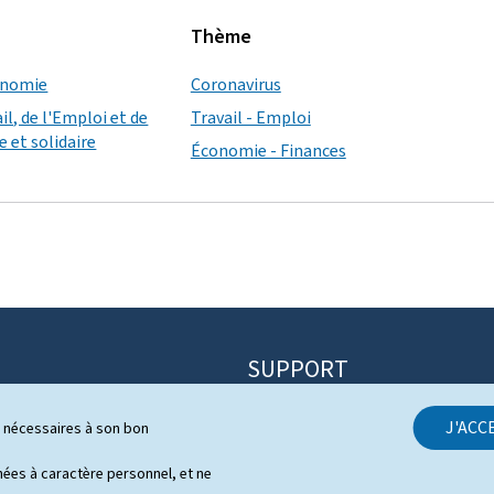
Thème
conomie
Coronavirus
il, de l'Emploi et de
Travail - Emploi
 et solidaire
Économie - Finances
SUPPORT
Contact
J'ACC
ls nécessaires à son bon
itique
Plan du site
s
es à caractère personnel, et ne