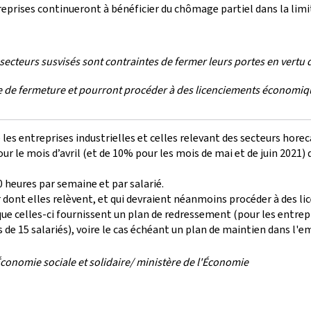
entreprises continueront à bénéficier du chômage partiel dans la lim
es secteurs susvisés sont contraintes de fermer leurs portes en vert
e de fermeture et pourront procéder à des licenciements économiques
e les entreprises industrielles et celles relevant des secteurs hor
r le mois d’avril (et de 10% pour les mois de mai et de juin 2021)
 heures par semaine et par salarié.
dont elles relèvent, et qui devraient néanmoins procéder à des li
on que celles-ci fournissent un plan de redressement (pour les ent
de 15 salariés), voire le cas échéant un plan de maintien dans l'em
Économie sociale et solidaire/ ministère de l'Économie