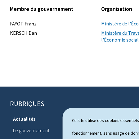
Membre du gouvernement
Organisation
FAYOT Franz
Ministère de l'É
KERSCH Dan
Ministère du Trava
l'Économie sociale
RUBRIQUES
P
i
Actualités
Ce site utilise des cookies essentie
Système pol
e
Le gouvernement
Publication
fonctionnement, sans usage de donné