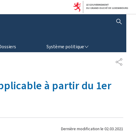
AFFICHER / MASQUER LA RECHERCHE
SYSTÈME POLITIQUE
Dossiers
Système politique
P
A
R
T
plicable à partir du 1er
A
G
E
Dernière modification le
02.03.2021