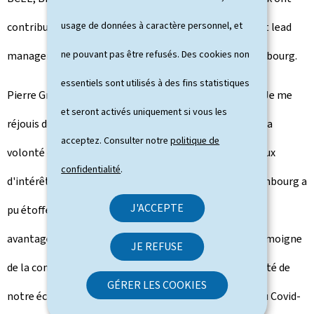
usage de données à caractère personnel, et
contribué à l'opération en tant que chefs de file ("joint lead
ne pouvant pas être refusés. Des cookies non
managers"). L'emprunt sera coté à la Bourse de Luxembourg.
essentiels sont utilisés à des fins statistiques
Pierre Gramegna, ministre des Finances, commente: "Je me
et seront activés uniquement si vous les
réjouis du succès de cette opération, qui s'inscrit dans la
acceptez. Consulter notre
politique de
volonté de profiter au mieux du contexte actuel des taux
confidentialité
.
d'intérêt bas, voire négatifs. Grâce à son 'AAA', le Luxembourg a
J'ACCEPTE
pu étoffer son coussin de liquidité à des conditions
avantageuses. La demande largement excédentaire témoigne
JE REFUSE
de la confiance des investisseurs par rapport à la solidité de
GÉRER LES COOKIES
notre économie et sa capacité de surmonter la crise du Covid-