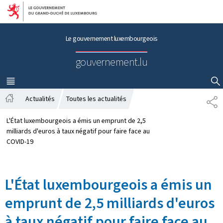
Aller au menu principal
Aller au contenu
Le gouvernement luxembourgeois
gouvernement.lu
MENU
PRINCIPAL
AFFICHER / MASQUER LA RECHERCHE
Actualités
Toutes les actualités
P
A
A
c
R
L'État luxembourgeois a émis un emprunt de 2,5
c
T
milliards d'euros à taux négatif pour faire face au
u
A
COVID-19
e
G
i
E
l
L'État luxembourgeois a émis un
emprunt de 2,5 milliards d'euros
à taux négatif pour faire face au