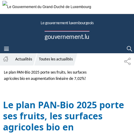
Aller au menu principal
Aller au contenu
Le gouvernement luxembourgeois
gouvernement.lu
MENU
PRINCIPAL
AFFICHER / MASQUER LA RECHERCHE
Actualités
Toutes les actualités
P
A
A
c
Le plan PAN-Bio 2025 porte ses fruits, les surfaces
R
c
T
agricoles bio en augmentation linéaire de 7,02%!
u
A
e
G
i
E
Le plan PAN-Bio 2025 porte
l
ses fruits, les surfaces
agricoles bio en