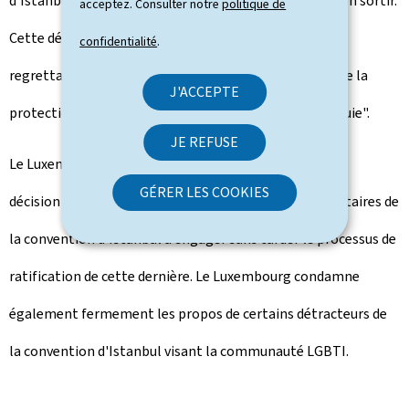
d'Istanbul en 2012 et est désormais le premier pays à en sortir.
acceptez. Consulter notre
politique de
Cette décision du gouvernement turc est d'autant plus
confidentialité
.
regrettable qu'elle risque fortement de compromettre la
J'ACCEPTE
protection des droits des femmes et des filles en Turquie".
JE REFUSE
Le Luxembourg appelle la Turquie à reconsidérer cette
GÉRER LES COOKIES
décision de retrait et encourage les autres États signataires de
la convention d'Istanbul à engager sans tarder le processus de
ratification de cette dernière. Le Luxembourg condamne
également fermement les propos de certains détracteurs de
la convention d'Istanbul visant la communauté LGBTI.