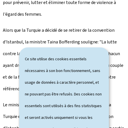
pour prévenir, lutter et éliminer toute forme de violence à
l'égard des femmes.
Alors que la Turquie a décidé de se retirer de la convention
d'Istanbul, la ministre Taina Bofferding souligne: "La lutte
contre la violence nous concernant toutes et tous et chacun
Ce site utilise des cookies essentiels
ayant droit à une vie sans violence, y compris au sein du couple
nécessaires à son bon fonctionnement, sans
et de la famille, la convention d'Istanbul doit rester notre
usage de données à caractère personnel, et
référence absolue dans l'atteinte de cet objectif."
ne pouvant pas être refusés. Des cookies non
Le ministre Jean Asselborn rappelle, quant à lui, que "la
essentiels sont utilisés à des fins statistiques
Turquie était le premier pays à avoir ratifié la convention
et seront activés uniquement si vous les