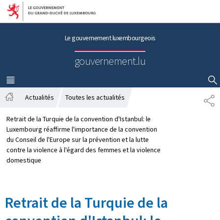
Aller au menu principal
Aller au contenu
Le gouvernement luxembourgeois
gouvernement.lu
MENU
PRINCIPAL
AFFICHER / MASQUER LA RECHERCHE
Actualités
Toutes les actualités
P
A
A
c
R
Retrait de la Turquie de la convention d'Istanbul: le
c
T
Luxembourg réaffirme l'importance de la convention
u
A
du Conseil de l'Europe sur la prévention et la lutte
e
G
contre la violence à l'égard des femmes et la violence
i
E
domestique
l
Retrait de la Turquie de la