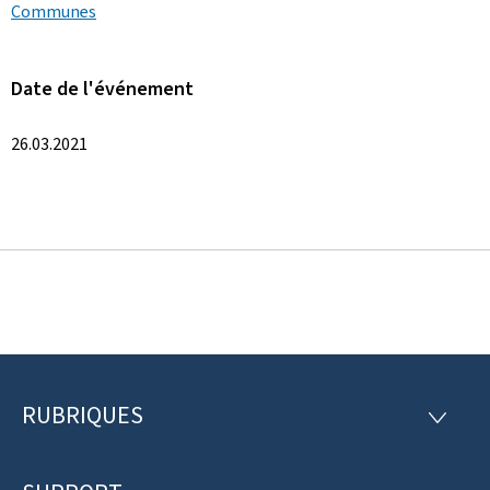
Communes
Date de l'événement
26.03.2021
RUBRIQUES
P
R
U
i
B
R