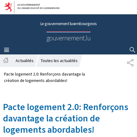
Aller au menu principal
Aller au contenu
Le gouvernement luxembourgeois
gouvernement.lu
MENU
PRINCIPAL
AFFICHER / MASQUER LA RECHERCHE
Actualités
Toutes les actualités
P
A
A
c
R
Pacte logement 2.0: Renforçons davantage la
c
T
création de logements abordables!
u
A
e
G
i
E
Pacte logement 2.0: Renforçons
l
davantage la création de
logements abordables!