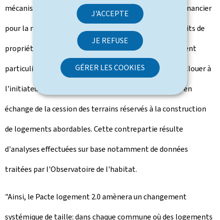
mécanisme de contrepartie visant à réduire l'impact financier
J'ACCEPTE
pour la main publique tout en assurant à ce que les droits de
JE REFUSE
propriété privée de l'initiateur d'un plan d'aménagement
GÉRER LES COOKIES
particulier soient garantis. Il s'agit en l'occurrence d'allouer à
l'initiateur 10 pour cent en plus de surface construite en
échange de la cession des terrains réservés à la construction
de logements abordables. Cette contrepartie résulte
d'analyses effectuées sur base notamment de données
traitées par l'Observatoire de l'habitat.
"Ainsi, le Pacte logement 2.0 amènera un changement
systémique de taille: dans chaque commune où des logements