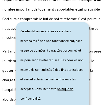
nombre important de logements abordables était prévisible.
Ceci aurait compromis le but de notre réforme. C'est pourquoi
nous avons élaboré une alternative!", explique la ministre de
Ce site utilise des cookies essentiels
l'Intérieur Taina Bofferding.
nécessaires à son bon fonctionnement, sans
usage de données à caractère personnel, et
Partant du constat que c'est surtout le prix du foncier qui pèse
ne pouvant pas être refusés. Des cookies non
lourdement dans la création de logements abordables, le
essentiels sont utilisés à des fins statistiques
gouvernement a décidé d'opter pour un allègement de la
et seront activés uniquement si vous les
charge financière pesant sur la main publique en vue de
acceptez. Consulter notre
politique de
l'acquisition des fonds réservés pour les logements
confidentialité
.
abordables. Ainsi, il a été opté pour l'introduction d'un