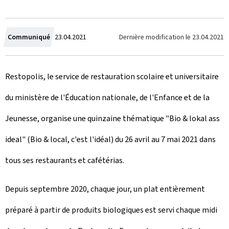
C
Dernière modification le
23.04.2021
Communiqué
23.04.2021
r
Restopolis, le service de restauration scolaire et universitaire
é
du ministère de l'Éducation nationale, de l'Enfance et de la
e
Jeunesse, organise une quinzaine thématique "
Bio & lokal ass
l
ideal
" (Bio & local, c'est l'idéal) du 26 avril au 7 mai 2021 dans
e
tous ses restaurants et cafétérias.
Depuis septembre 2020, chaque jour, un plat entièrement
préparé à partir de produits biologiques est servi chaque midi