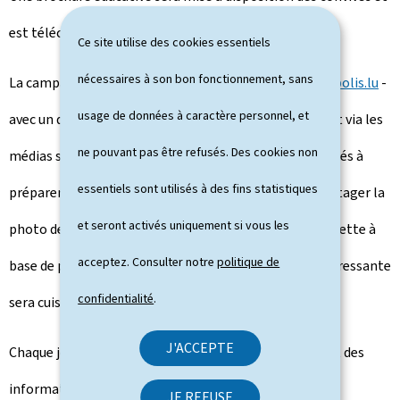
est téléchargeable
en ligne (Pdf)
.
Ce site utilise des cookies essentiels
nécessaires à son bon fonctionnement, sans
La campagne sera aussi diffusée sur le site
www.restopolis.lu
-
usage de données à caractère personnel, et
avec un quiz en ligne pour gagner de nombreux prix - et via les
ne pouvant pas être refusés. Des cookies non
médias sociaux. Les cuisiniers amateurs sont ainsi invités à
essentiels sont utilisés à des fins statistiques
préparer des "
Kniddelen
" au lard et à la crème et à partager la
et seront activés uniquement si vous les
photo de leur plat. Ils pourront aussi proposer leur recette à
acceptez. Consulter notre
politique de
base de produits locaux et/ou biologiques. La plus intéressante
confidentialité
.
sera cuisinée et servie dans les restaurants Restopolis.
J'ACCEPTE
Chaque jour, du 26 avril au 7 mai, des idées de recette et des
informations sur les produits de producteurs locaux et
JE REFUSE