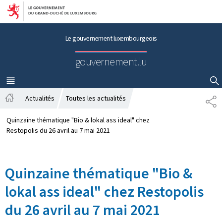
Aller au menu principal
Aller au contenu
Le gouvernement luxembourgeois
gouvernement.lu
MENU
PRINCIPAL
AFFICHER / MASQUER LA RECHERCHE
Actualités
Toutes les actualités
P
A
A
c
R
Quinzaine thématique "Bio & lokal ass ideal" chez
c
T
Restopolis du 26 avril au 7 mai 2021
u
A
e
G
i
E
Quinzaine thématique "Bio &
l
lokal ass ideal" chez Restopolis
du 26 avril au 7 mai 2021