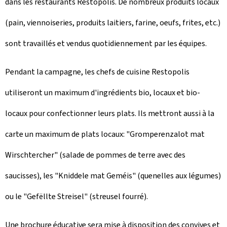
dans les restaurants Restopolis. De nombreux produits locaux
(pain, viennoiseries, produits laitiers, farine, oeufs, frites, etc.)
sont travaillés et vendus quotidiennement par les équipes.
Pendant la campagne, les chefs de cuisine Restopolis
utiliseront un maximum d'ingrédients bio, locaux et bio-
locaux pour confectionner leurs plats. Ils mettront aussi à la
carte un maximum de plats locaux: "
Gromperenzalot mat
Wirschtercher
" (salade de pommes de terre avec des
saucisses), les "
Kniddele mat Geméis
" (quenelles aux légumes)
ou le "
Gefëllte Streisel
" (streusel fourré).
Une brochure éducative sera mise à disposition des convives et