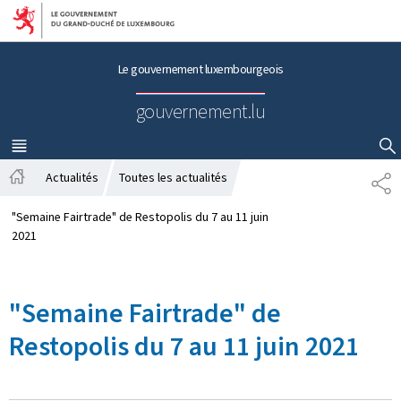
Aller au menu principal
Aller au contenu
Le gouvernement luxembourgeois
gouvernement.lu
MENU
PRINCIPAL
AFFICHER / MASQUER LA RECHERCHE
Actualités
Toutes les actualités
P
A
A
c
R
"Semaine Fairtrade" de Restopolis du 7 au 11 juin
c
T
2021
u
A
e
G
i
E
"Semaine Fairtrade" de
l
Restopolis du 7 au 11 juin 2021