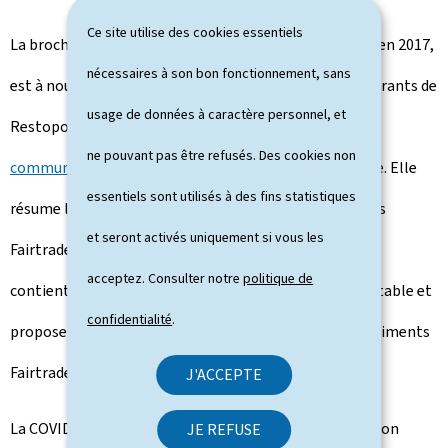
Ce site utilise des cookies essentiels
La brochure "Iess gär, wiel fair", éditée par Restopolis en 2017,
nécessaires à son bon fonctionnement, sans
est à nouveau disponible gratuitement dans les restaurants de
usage de données à caractère personnel, et
Restopolis. Elle peut être commandée à
ne pouvant pas être refusés. Des cookies non
communication@restopolis.lu
ou
téléchargée
en ligne. Elle
essentiels sont utilisés à des fins statistiques
résume les actions menées pour introduire les produits
et seront activés uniquement si vous les
Fairtrade dans la restauration scolaire et universitaire,
acceptez. Consulter notre
politique de
contient un petit aperçu historique du commerce équitable et
confidentialité
.
propose des astuces pour soutenir les producteurs d'aliments
Fairtrade.
J'ACCEPTE
La COVID-19 ne permettant pas les stands d'information
JE REFUSE