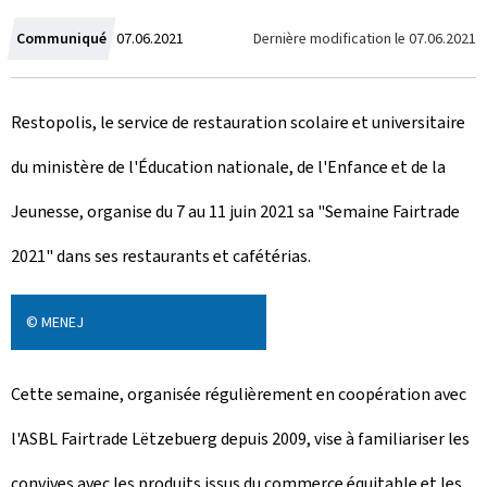
C
Dernière modification le
07.06.2021
Communiqué
07.06.2021
r
Restopolis, le service de restauration scolaire et universitaire
é
du ministère de l'Éducation nationale, de l'Enfance et de la
e
Jeunesse, organise du 7 au 11 juin 2021 sa "Semaine Fairtrade
l
2021" dans ses restaurants et cafétérias.
e
© MENEJ
Cette semaine, organisée régulièrement en coopération avec
l'ASBL Fairtrade Lëtzebuerg depuis 2009, vise à familiariser les
convives avec les produits issus du commerce équitable et les