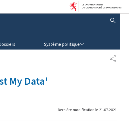
AFFICHER / MASQUER LA RECHERCHE
SYSTÈME POLITIQUE
Dossiers
Système politique
P
A
R
T
st My Data'
A
G
E
Dernière modification le
21.07.2021