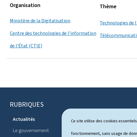
Organisation
Thème
Ministère de la Digitalisation
Technologies de l
Centre des technologies de l'information
Télécommunicat
de l'État (CTIE)
RUBRIQUES
P
i
Actualités
Ce site utilise des cookies essentie
Système pol
e
Le gouvernement
Publication
fonctionnement, sans usage de donné