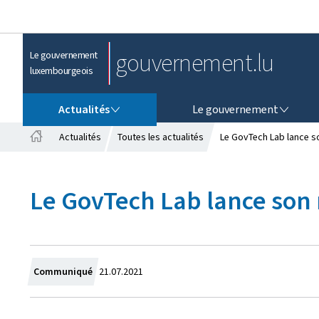
gouvernement.lu
Le gouvernement
luxembourgeois
ACTUALITÉS
LE GOUVERNEMENT
Actualités
Le gouvernement
Actualités
Toutes les actualités
Le GovTech Lab lance so
A
c
c
Le GovTech Lab lance son 
u
e
i
l
C
Communiqué
21.07.2021
r