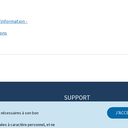
'information -
ions
SUPPORT
Contact
J'ACC
ls nécessaires à son bon
itique
Plan du site
s
es à caractère personnel, et ne