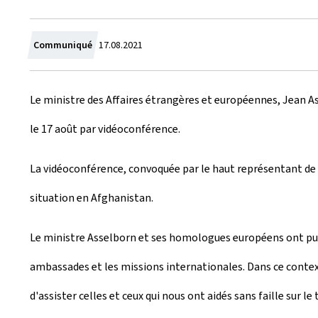
C
Communiqué
17.08.2021
r
Le ministre des Affaires étrangères et européennes, Jean As
é
le 17 août par vidéoconférence.
e
l
La vidéoconférence, convoquée par le haut représentant de l
e
situation en Afghanistan.
Le ministre Asselborn et ses homologues européens ont pu 
ambassades et les missions internationales. Dans ce contex
d'assister celles et ceux qui nous ont aidés sans faille sur le 