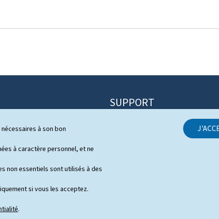
SUPPORT
Contact
J'ACC
ls nécessaires à son bon
itique
Plan du site
s
es à caractère personnel, et ne
À propos du site
 de presse en vidéo
s non essentiels sont utilisés à des
Aspects légaux
niquement si vous les acceptez.
Déclaration d'accessibilité
tialité
.
Gestion des cookies