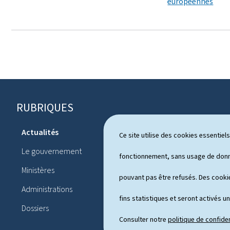
européennes
RUBRIQUES
P
i
Actualités
Ce site utilise des cookies essentie
Système pol
e
Le gouvernement
Publication
fonctionnement, sans usage de donné
d
Ministères
Conférences
pouvant pas être refusés. Des cookie
d
Administrations
Agenda
e
fins statistiques et seront activés u
Dossiers
p
Consulter notre
politique de confiden