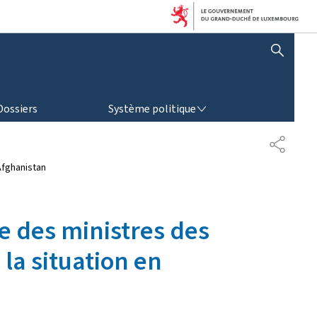
AFFICHER / MASQUER LA RECHERCHE
SYSTÈME POLITIQUE
Dossiers
Système politique
P
A
Afghanistan
R
T
A
G
e des ministres des
E
la situation en