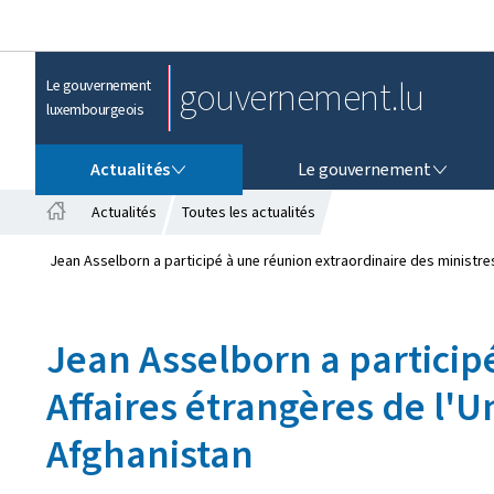
gouvernement.lu
Le gouvernement
luxembourgeois
ACTUALITÉS
LE GOUVERNEMENT
Actualités
Le gouvernement
Actualités
Toutes les actualités
A
c
Jean Asselborn a participé à une réunion extraordinaire des ministre
c
u
e
Jean Asselborn a particip
i
l
Affaires étrangères de l'
Afghanistan