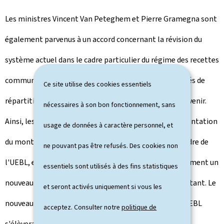
Les ministres Vincent Van Peteghem et Pierre Gramegna sont
également parvenus à un accord concernant la révision du
système actuel dans le cadre particulier du régime des recettes
communes de l'UEBL. Cet accord redéfinit les modalités de
Ce site utilise des cookies essentiels
répartition des recettes communes pour les années à venir.
nécessaires à son bon fonctionnement, sans
Ainsi, les ministres se sont mis d'accord sur une augmentation
usage de données à caractère personnel, et
du montant défalqué des recettes générées dans le cadre de
ne pouvant pas être refusés. Des cookies non
l'UEBL, et revenant à la Belgique. L'accord inclut également un
essentiels sont utilisés à des fins statistiques
nouveau mécanisme d'adaptation régulière dudit montant. Le
et seront activés uniquement si vous les
nouveau montant devant être défalqué des recettes UEBL
acceptez. Consulter notre
politique de
s'élèvera à 48 millions euros, et il sera augmenté