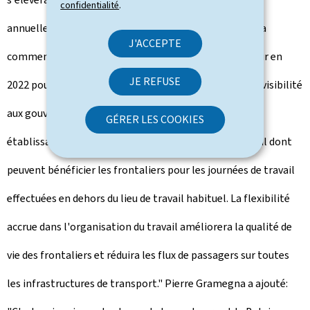
confidentialité
.
annuellement de 2,4 millions euros. Pierre Gramegna a
J'ACCEPTE
commenté: "Ce nouveau système qui entrera en vigueur en
JE REFUSE
2022 pour les dix prochaines années, donnera de la prévisibilité
aux gouvernements belge et luxembourgeois, tout en
GÉRER LES COOKIES
établissant une base solide pour les jours de télétravail dont
peuvent bénéficier les frontaliers pour les journées de travail
effectuées en dehors du lieu de travail habituel. La flexibilité
accrue dans l'organisation du travail améliorera la qualité de
vie des frontaliers et réduira les flux de passagers sur toutes
les infrastructures de transport." Pierre Gramegna a ajouté: