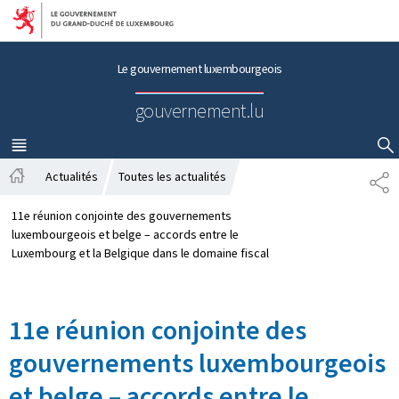
Aller au menu principal
Aller au contenu
Le gouvernement luxembourgeois
gouvernement.lu
MENU
PRINCIPAL
AFFICHER / MASQUER LA RECHERCHE
Actualités
Toutes les actualités
P
A
A
c
R
11e réunion conjointe des gouvernements
c
T
luxembourgeois et belge – accords entre le
u
A
Luxembourg et la Belgique dans le domaine fiscal
e
G
i
E
l
11e réunion conjointe des
gouvernements luxembourgeois
et belge – accords entre le