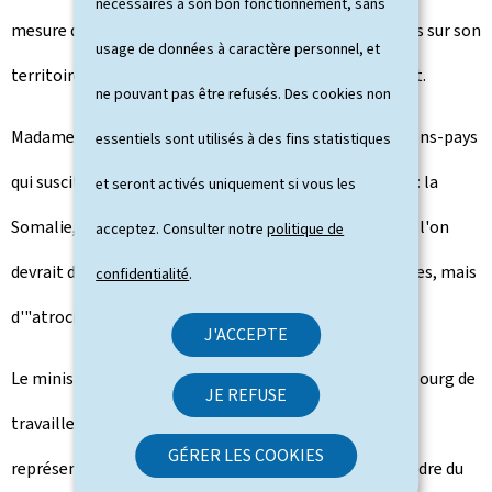
nécessaires à son bon fonctionnement, sans
mesure de ses moyens, à accueillir des réfugiés afghans sur son
usage de données à caractère personnel, et
territoire et s'engagera au niveau européen sur ce sujet.
ne pouvant pas être refusés. Des cookies non
Madame Patten a également évoqué plusieurs situations-pays
essentiels sont utilisés à des fins statistiques
qui suscitent une inquiétude particulière de son bureau: la
et seront activés uniquement si vous les
Somalie, la République centrafricaine et l'Ethiopie, où l'on
acceptez. Consulter notre
politique de
devrait désormais parler, non plus de violences sexuelles, mais
confidentialité
.
d'"atrocités sexuelles".
J'ACCEPTE
Le ministre Asselborn a souligné la volonté du Luxembourg de
JE REFUSE
travailler en étroite coopération avec le bureau de la
GÉRER LES COOKIES
représentante spéciale Patten, notamment dans le cadre du