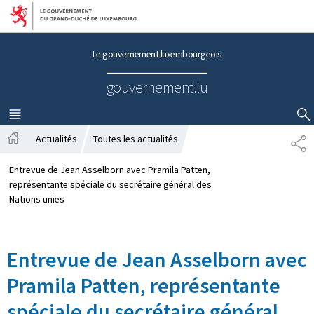
Aller au menu principal
Aller au contenu
Le gouvernement luxembourgeois
gouvernement.lu
MENU
PRINCIPAL
AFFICHER / MASQUER LA RECHERCHE
Actualités
Toutes les actualités
P
A
A
c
R
Entrevue de Jean Asselborn avec Pramila Patten,
c
T
représentante spéciale du secrétaire général des
u
A
Nations unies
e
G
i
E
l
Entrevue de Jean Asselborn avec
Pramila Patten, représentante
spéciale du secrétaire général