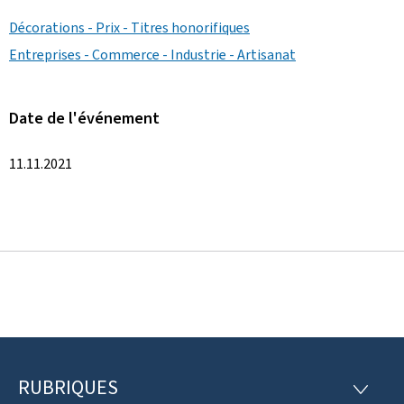
Décorations - Prix - Titres honorifiques
Entreprises - Commerce - Industrie - Artisanat
Date de l'événement
11.11.2021
RUBRIQUES
P
R