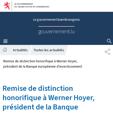
Aller au menu principal
Aller au contenu
Le gouvernement luxembourgeois
gouvernement.lu
MENU
PRINCIPAL
AFFICHER / MASQUER LA RECHERCHE
Actualités
Toutes les actualités
P
A
A
c
R
Remise de distinction honorifique à Werner Hoyer,
c
T
président de la Banque européenne d'investissement
u
A
e
G
i
E
Remise de distinction
l
honorifique à Werner Hoyer,
président de la Banque