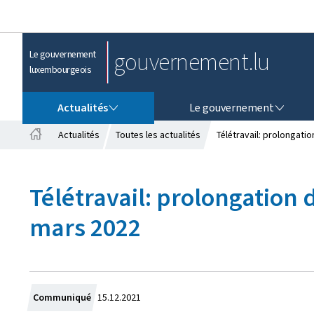
gouvernement.lu
Le gouvernement
luxembourgeois
ACTUALITÉS
LE GOUVERNEMENT
Actualités
Le gouvernement
Actualités
Toutes les actualités
Télétravail: prolongati
A
c
c
Télétravail: prolongation 
u
e
mars 2022
i
l
C
Communiqué
15.12.2021