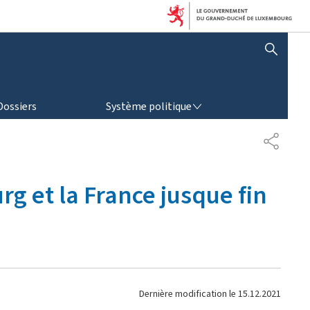
AFFICHER / MASQUER LA RECHERCHE
SYSTÈME POLITIQUE
Dossiers
Système politique
P
A
R
T
rg et la France jusque fin
A
G
E
Dernière modification le
15.12.2021