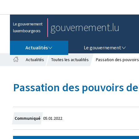
gouvernement.lu
Le gouvernement
luxembourgeois
ACTUALITÉS
LE GOUVERNEMENT
Actualités
Le gouvernement
Actualités
Toutes les actualités
Passation des pouvoirs
A
c
c
Passation des pouvoirs de
u
e
i
l
C
Communiqué
05.01.2022
r