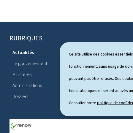
RUBRIQUES
P
i
Actualités
Ce site utilise des cookies essentie
Système pol
e
Le gouvernement
Publication
fonctionnement, sans usage de donné
d
Ministères
Conférences
pouvant pas être refusés. Des cookie
d
Administrations
Agenda
e
fins statistiques et seront activés u
Dossiers
p
Consulter notre
politique de confiden
a
g