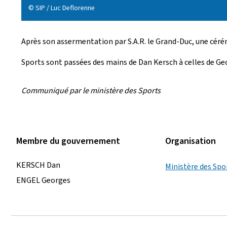
é
© SIP / Luc Deflorenne
e
Après son assermentation par S.A.R. le Grand-Duc, une cérémo
l
Sports sont passées des mains de Dan Kersch à celles de G
e
Communiqué par le ministère des Sports
Membre du gouvernement
Organisation
KERSCH Dan
Ministère des Spo
ENGEL Georges