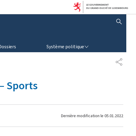
AFFICHER / MASQUER LA RECHERCHE
SYSTÈME POLITIQUE
Dossiers
Système politique
P
A
R
T
– Sports
A
G
E
Dernière modification le
05.01.2022