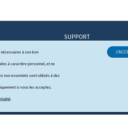
SUPPORT
Contact
J'ACC
ls nécessaires à son bon
itique
Plan du site
s
es à caractère personnel, et ne
À propos du site
 de presse en vidéo
s non essentiels sont utilisés à des
Aspects légaux
niquement si vous les acceptez.
Déclaration d'accessibilité
tialité
.
Gestion des cookies