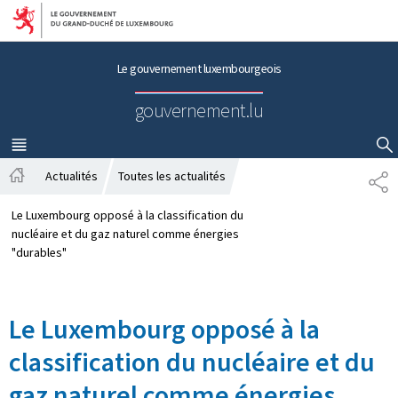
Aller au menu principal
Aller au contenu
Le gouvernement luxembourgeois
gouvernement.lu
MENU
PRINCIPAL
AFFICHER / MASQUER LA RECHERCHE
Actualités
Toutes les actualités
P
A
A
c
R
Le Luxembourg opposé à la classification du
c
T
nucléaire et du gaz naturel comme énergies
u
A
"durables"
e
G
i
E
l
Le Luxembourg opposé à la
classification du nucléaire et du
gaz naturel comme énergies