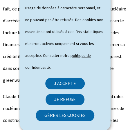
usage de données à caractère personnel, et
fait, de permettre aux acteurs des énergies fossile et nucléaire
ne pouvant pas être refusés. Des cookies non
d'accéder aux investissements prévus pour la transition verte.
essentiels sont utilisés à des fins statistiques
Inclure le nucléaire et le gaz naturel dans la taxonomie des
et seront activés uniquement si vous les
finances durables serait de nature à sérieusement entamer sa
acceptez. Consulter notre
politique de
crédibilité. Voilà pourquoi le Luxembourg fera tout ce qui est
confidentialité
.
dans son pouvoir pour bloquer cette décision et éviter le
greenwashing".
J'ACCEPTE
Claude Turmes, ministre de l'Énergie, y ajoute: "Les centrales
JE REFUSE
nucléaires ne sont pas durables, nécessitent des décennies de
GÉRER LES COOKIES
construction, sont dangereuses et bien plus chères que les