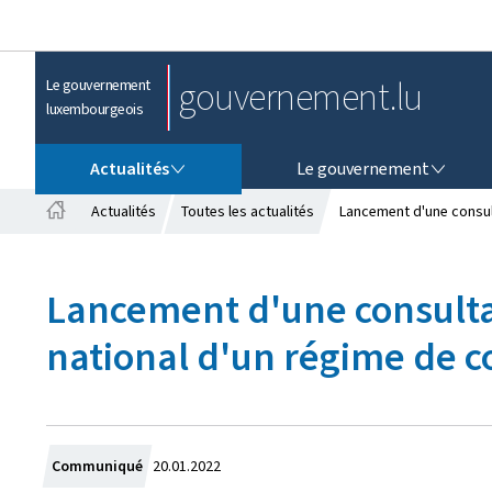
gouvernement.lu
Le gouvernement
luxembourgeois
ACTUALITÉS
LE GOUVERNEMENT
Actualités
Le gouvernement
Actualités
Toutes les actualités
Lancement d'une consult
A
c
c
Lancement d'une consultat
u
e
national d'un régime de c
i
l
C
Communiqué
20.01.2022