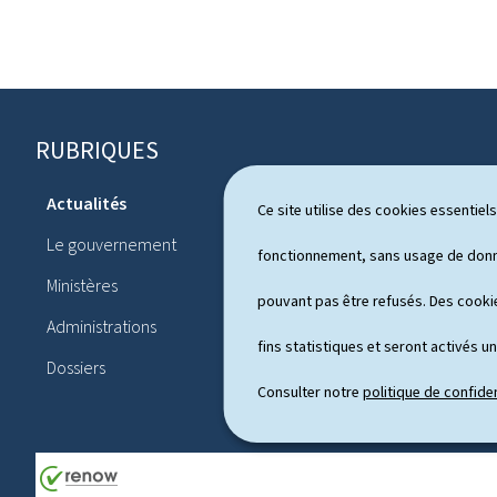
RUBRIQUES
P
i
Actualités
Ce site utilise des cookies essentie
Système pol
e
Le gouvernement
Publication
fonctionnement, sans usage de donné
d
Ministères
Conférences
pouvant pas être refusés. Des cookie
d
Administrations
Agenda
e
fins statistiques et seront activés u
Dossiers
p
Consulter notre
politique de confiden
a
g