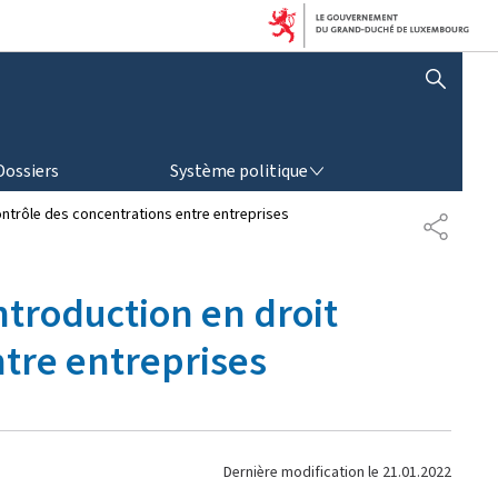
AFFICHER / MASQUER LA RECHERCHE
SYSTÈME POLITIQUE
Dossiers
Système politique
ontrôle des concentrations entre entreprises
P
A
R
T
troduction en droit
A
G
ntre entreprises
E
Dernière modification le
21.01.2022