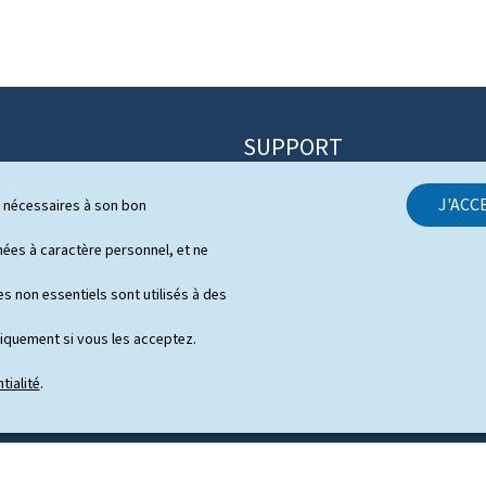
SUPPORT
Contact
J'ACC
ls nécessaires à son bon
itique
Plan du site
s
es à caractère personnel, et ne
À propos du site
 de presse en vidéo
s non essentiels sont utilisés à des
Aspects légaux
niquement si vous les acceptez.
Déclaration d'accessibilité
tialité
.
Gestion des cookies