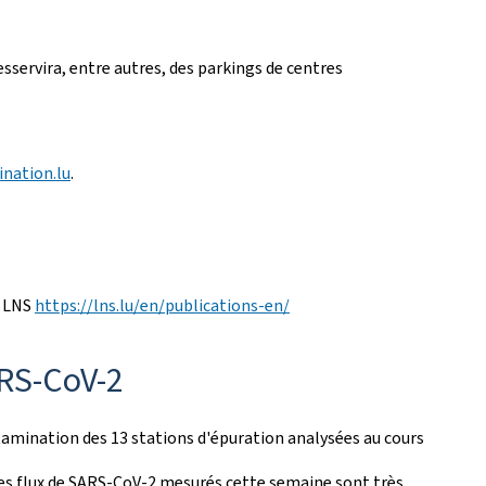
sservira, entre autres, des parkings de centres
ination.lu
.
é LNS
https://lns.lu/en/publications-en/
ARS-CoV-2
amination des 13 stations d'épuration analysées au cours
Les flux de SARS-CoV-2 mesurés cette semaine sont très