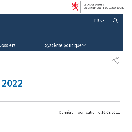
F
FR
AFFICHER / MASQUER LA RECHERCHE
R
A
N
SYSTÈME POLITIQUE
Ç
Dossiers
Système politique
A
I
P
S
A
R
T
 2022
A
G
E
Dernière modification le
16.03.2022