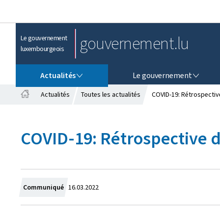
gouvernement.lu
Le gouvernement
luxembourgeois
ACTUALITÉS
LE GOUVERNEMENT
Actualités
Le gouvernement
Actualités
Toutes les actualités
COVID-19: Rétrospectiv
A
c
c
COVID-19: Rétrospective d
u
e
i
l
C
Communiqué
16.03.2022
r