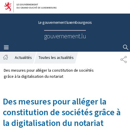
Aller au menu principal
Aller au contenu
Le gouvernement luxembourgeois
gouvernement.lu
MENU
PRINCIPAL
AFFICHER / MASQUER LA RECHERCHE
Actualités
Toutes les actualités
P
A
A
c
R
Des mesures pour alléger la constitution de sociétés
c
T
grâce à la digitalisation du notariat
u
A
e
G
i
E
Des mesures pour alléger la
l
constitution de sociétés grâce à
la digitalisation du notariat