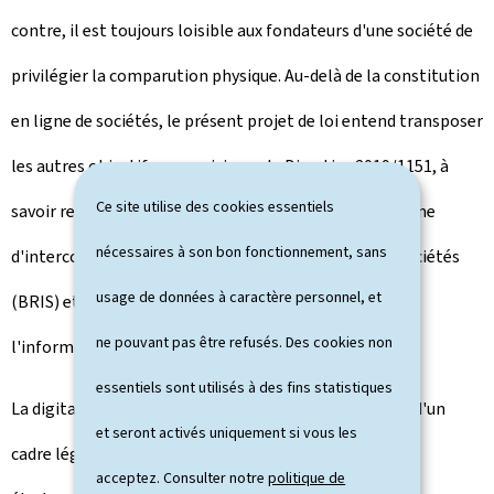
contre, il est toujours loisible aux fondateurs d'une société de
privilégier la comparution physique. Au-delà de la constitution
en ligne de sociétés, le présent projet de loi entend transposer
les autres objectifs poursuivis par la Directive 2019/1151, à
Ce site utilise des cookies essentiels
savoir renforcer l'échange d'informations via le système
nécessaires à son bon fonctionnement, sans
d'interconnexion des registres de commerce et des sociétés
usage de données à caractère personnel, et
(BRIS) et garantir aux citoyens un meilleur accès à
ne pouvant pas être refusés. Des cookies non
l'information sur les sociétés et succursales.
essentiels sont utilisés à des fins statistiques
La digitalisation du notariat requiert la mise en place d'un
et seront activés uniquement si vous les
cadre légal pour les actes authentiques sous format
acceptez. Consulter notre
politique de