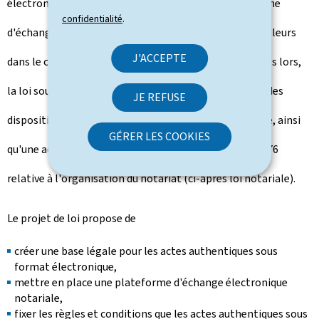
électronique ainsi que la mise en place d'une plateforme
confidentialité
.
d'échange électronique notariale et qui s'inscrit par ailleurs
J'ACCEPTE
dans le cadre du projet de digitalisation du notariat. Dès lors,
la loi sous projet propose d'abord une modernisation des
JE REFUSE
dispositions du Code civil relatives à l'acte authentique, ainsi
GÉRER LES COOKIES
qu'une adaptation de la loi modifiée du 9 décembre 1976
relative à l'organisation du notariat (ci-après loi notariale).
Le projet de loi propose de
créer une base légale pour les actes authentiques sous
format électronique,
mettre en place une plateforme d'échange électronique
notariale,
fixer les règles et conditions que les actes authentiques sous