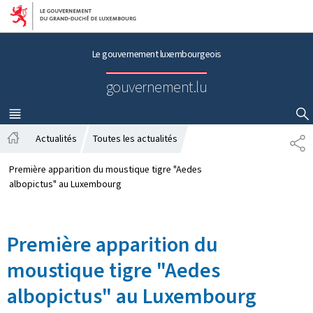
Aller au menu principal
Aller au contenu
Le gouvernement luxembourgeois
gouvernement.lu
MENU
PRINCIPAL
AFFICHER / MASQUER LA RECHERCHE
Actualités
Toutes les actualités
P
A
A
c
R
Première apparition du moustique tigre "Aedes
c
T
albopictus" au Luxembourg
u
A
e
G
i
E
Première apparition du
l
moustique tigre "Aedes
albopictus" au Luxembourg