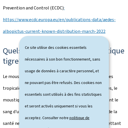
Prevention and Control (ECDC)
:
https://www.ecdc.europa.eu/en/publications-data/aedes-
albopictus-current-known-distribution-march-2022
Ce site utilise des cookies essentiels
Quels risques présente le moustique
tigre?
nécessaires à son bon fonctionnement, sans
usage de données à caractère personnel, et
Le moustique tigre peut transmettre certaines maladies
ne pouvant pas être refusés. Des cookies non
tropicales. Pour pouvoir transmettre de telles maladies, le
essentiels sont utilisés à des fins statistiques
moustique doit d'abord lui-même s'infecter en prélevant le
et seront activés uniquement si vous les
sang d'une personne malade. À noter, que la Direction de la
acceptez. Consulter notre
politique de
santé ne dispose actuellement d'aucun élément permettant