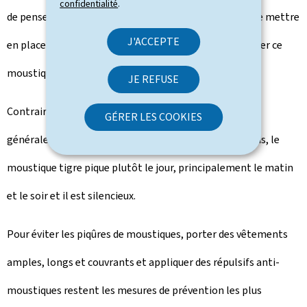
confidentialité
.
de penser que ce soit le cas. Il est néanmoins indiqué de mettre
J'ACCEPTE
en place des mesures préventives et d'essayer d'éliminer ce
moustique.
JE REFUSE
Contrairement à des moustiques locaux, qui piquent
GÉRER LES COOKIES
généralement la nuit et à l'intérieur de nos habitations, le
moustique tigre pique plutôt le jour, principalement le matin
et le soir et il est silencieux.
Pour éviter les piqûres de moustiques, porter des vêtements
amples, longs et couvrants et appliquer des répulsifs anti-
moustiques restent les mesures de prévention les plus