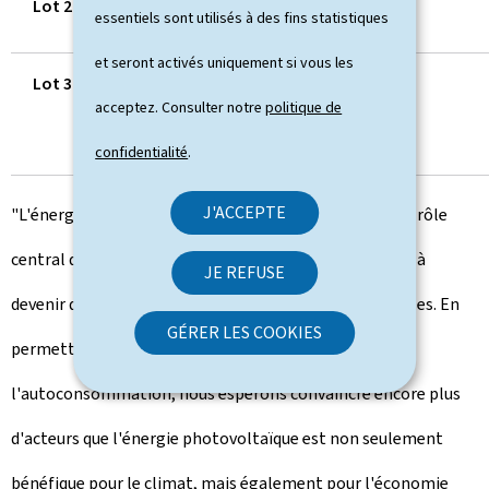
Lot 2
> 200 et ≤ 500
620
essentiels sont utilisés à des fins statistiques
et seront activés uniquement si vous les
Lot 3
> 500 et ≤ 5
530
acceptez. Consulter notre
politique de
000
confidentialité
.
J'ACCEPTE
"L'énergie solaire est une énergie d'avenir: elle joue un rôle
central dans la transition énergétique et va nous aider à
JE REFUSE
devenir de plus en plus indépendant des énergies fossiles. En
GÉRER LES COOKIES
permettant à davantage d'acteurs de bénéficier de
l'autoconsommation, nous espérons convaincre encore plus
d'acteurs que l'énergie photovoltaïque est non seulement
bénéfique pour le climat, mais également pour l'économie