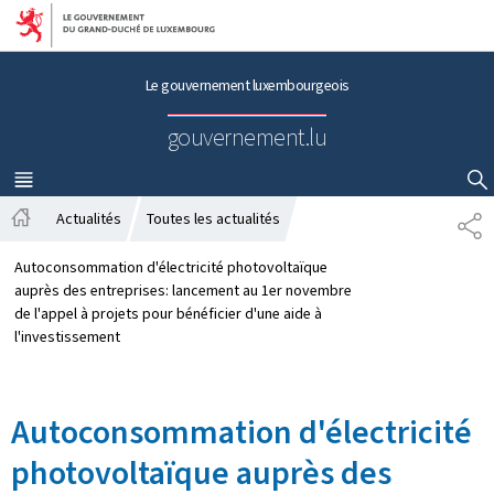
Aller au menu principal
Aller au contenu
Le gouvernement luxembourgeois
gouvernement.lu
MENU
PRINCIPAL
AFFICHER / MASQUER LA RECHERCHE
Actualités
Toutes les actualités
P
A
A
c
R
Autoconsommation d'électricité photovoltaïque
c
T
auprès des entreprises: lancement au 1er novembre
u
A
de l'appel à projets pour bénéficier d'une aide à
e
G
l'investissement
i
E
l
Autoconsommation d'électricité
photovoltaïque auprès des