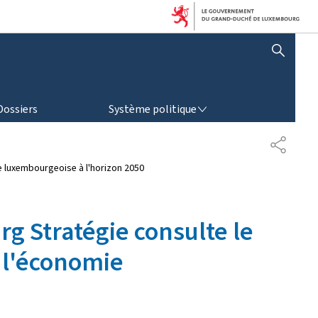
AFFICHER / MASQUER LA RECHERCHE
SYSTÈME POLITIQUE
Dossiers
Système politique
P
A
ie luxembourgeoise à l'horizon 2050
R
T
A
G
g Stratégie consulte le
E
r l'économie