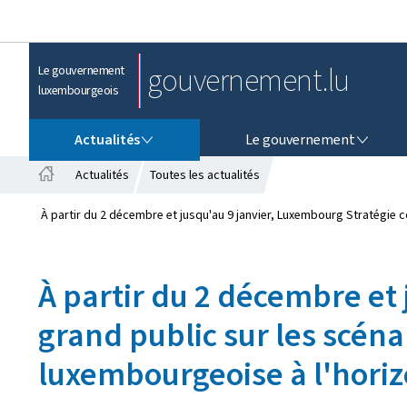
gouvernement.lu
Le gouvernement
luxembourgeois
ACTUALITÉS
LE GOUVERNEMENT
Actualités
Le gouvernement
Actualités
Toutes les actualités
A
c
À partir du 2 décembre et jusqu'au 9 janvier, Luxembourg Stratégie c
c
u
e
À partir du 2 décembre et 
i
l
grand public sur les scéna
luxembourgeoise à l'hori