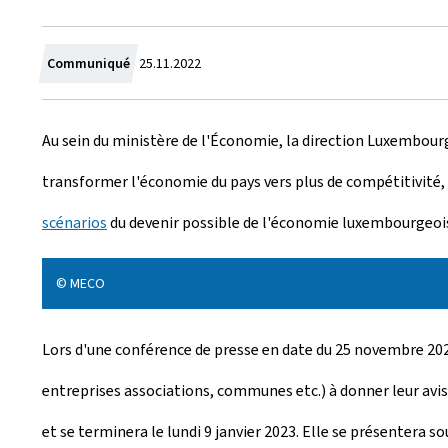
C
Communiqué
25.11.2022
r
Au sein du ministère de l'Économie, la direction Luxembourg
é
transformer l'économie du pays vers plus de compétitivité, d'
e
scénarios
du devenir possible de l'économie luxembourgeoise
l
e
© MECO
Lors d'une conférence de presse en date du 25 novembre 2022,
entreprises associations, communes etc.) à donner leur avis
et se terminera le lundi 9 janvier 2023. Elle se présentera s