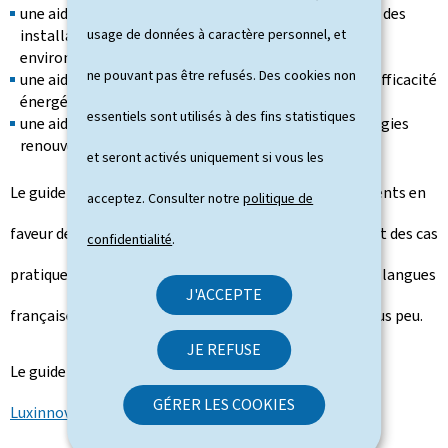
une aide à l'investissement dans des technologies ou des
installations qui permettent de dépasser les normes
usage de données à caractère personnel, et
environnementales applicables (art. 4 de la loi),
ne pouvant pas être refusés. Des cookies non
une aide à l'investissement en faveur des mesures d'efficacité
énergétique (art. 6 de la loi),
essentiels sont utilisés à des fins statistiques
une aide à l'investissement pour la production d'énergies
renouvelables (art. 9 de la loi).
et seront activés uniquement si vous les
Le guide détaille ces différentes aides aux investissements en
acceptez. Consulter notre
politique de
faveur de la protection de l'environnement moyennant des cas
confidentialité
.
pratiques et des exemples chiffrés. Il est disponible en langues
J'ACCEPTE
française et anglaise. Une version allemande suivra sous peu.
JE REFUSE
Le guide est téléchargeable sur le site Internet de
GÉRER LES COOKIES
Luxinnovation
.