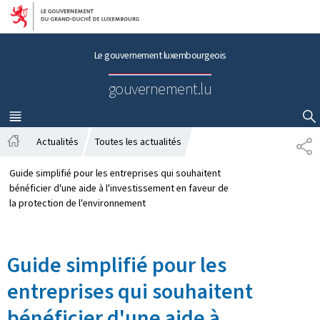
Aller au menu principal
Aller au contenu
Le gouvernement luxembourgeois
gouvernement.lu
MENU
PRINCIPAL
AFFICHER / MASQUER LA RECHERCHE
Actualités
Toutes les actualités
P
A
A
c
R
Guide simplifié pour les entreprises qui souhaitent
c
T
bénéficier d'une aide à l'investissement en faveur de
u
A
la protection de l'environnement
e
G
i
E
l
Guide simplifié pour les
entreprises qui souhaitent
bénéficier d'une aide à