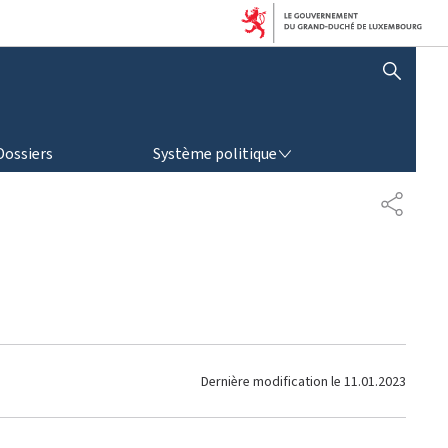
AFFICHER / MASQUER LA RECHERCHE
SYSTÈME POLITIQUE
Dossiers
Système politique
P
A
R
T
A
G
E
Dernière modification le
11.01.2023