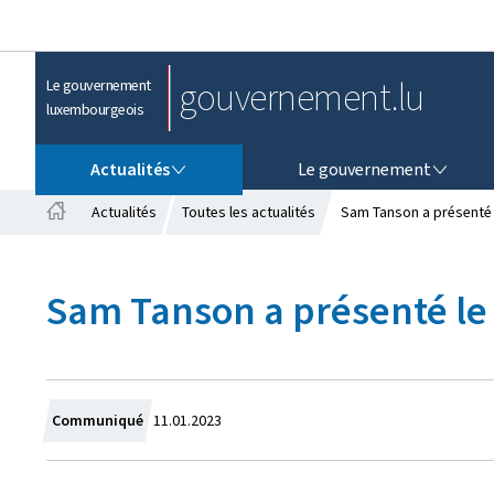
gouvernement.lu
Le gouvernement
luxembourgeois
ACTUALITÉS
LE GOUVERNEMENT
Actualités
Le gouvernement
Actualités
Toutes les actualités
Sam Tanson a présenté 
A
c
c
Sam Tanson a présenté le
u
e
i
l
C
Communiqué
11.01.2023
r