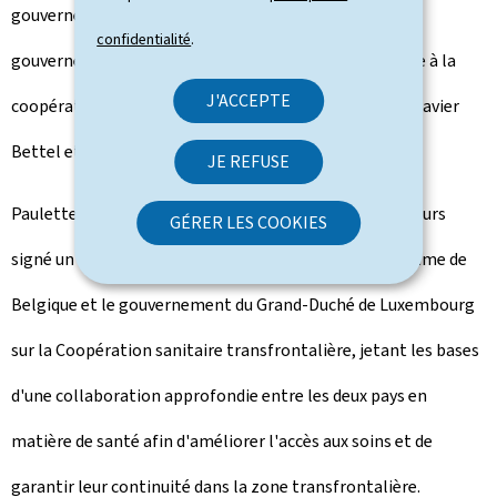
gouvernement du Grand-Duché de Luxembourg et le
confidentialité
.
gouvernement fédéral du royaume de Belgique relative à la
J'ACCEPTE
coopération dans le domaine du numérique signé par Xavier
Bettel et Mathieu Michel.
JE REFUSE
Paulette Lenert et Franck Vandenbroucke ont par ailleurs
GÉRER LES COOKIES
signé un accord-cadre entre le gouvernement du royaume de
Belgique et le gouvernement du Grand-Duché de Luxembourg
sur la Coopération sanitaire transfrontalière, jetant les bases
d'une collaboration approfondie entre les deux pays en
matière de santé afin d'améliorer l'accès aux soins et de
garantir leur continuité dans la zone transfrontalière.