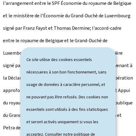
l'arrangement entre le SPF Économie du royaume de Belgique
et le ministère de l'Économie du Grand-Duché de Luxembourg
signé par Franz Fayot et Thomas Dermine; l'accord-cadre
entre le royaume de Belgique et le Grand-Duché de
Luxembourg sur la coopération sanitaire transfrontalière
Ce site utilise des cookies essentiels
signé par Paulette Lenert et Frank Vandenbroucke; l'avenant à
nécessaires à son bon fonctionnement, sans
la Déclaration d'intention ayant pour objectif une coopération
usage de données à caractère personnel, et
approfondie entre le Service public fédéral Stratégie et Appui
ne pouvant pas être refusés. Des cookies non
du royaume de Belgique et le ministère de la Fonction publique
essentiels sont utilisés à des fins statistiques
du Grand-Duché de Luxembourg signé par Marc Hansen et
et seront activés uniquement si vous les
Petra de Sutter et la déclaration d'intention entre le
acceptez. Consulter notre
politique de