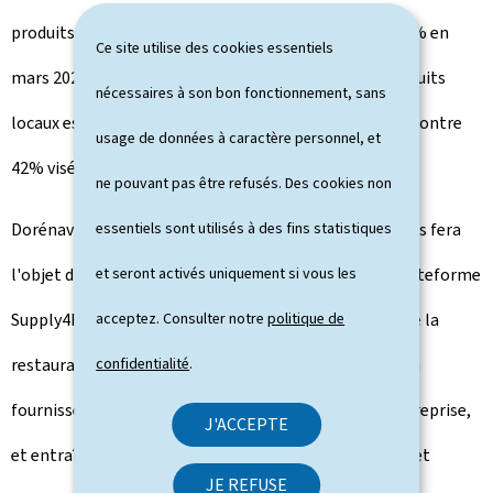
produits bio-locaux est ainsi passé de 5% en 2020 à 17% en
Ce site utilise des cookies essentiels
mars 2023 (contre 14% visés pour 2023); celui des produits
nécessaires à son bon fonctionnement, sans
locaux est passé de 30% en 2020 à 67% en mars 2023 (contre
usage de données à caractère personnel, et
42% visés pour 2023).
ne pouvant pas être refusés. Des cookies non
Dorénavant, toute commande de produits alimentaires fera
essentiels sont utilisés à des fins statistiques
l'objet d'un marché public lancé par Restopolis. La plateforme
et seront activés uniquement si vous les
Supply4Future facilitera l'accès aux marchés publics de la
acceptez. Consulter notre
politique de
restauration scolaire à un maximum de producteurs ou
confidentialité
.
fournisseurs, indépendamment de la taille de leur entreprise,
J'ACCEPTE
et entraînera un processus entièrement électronique et
JE REFUSE