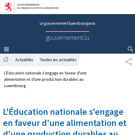
Aller au menu principal
Aller au contenu
Le gouvernement luxembourgeois
gouvernement.lu
MENU
PRINCIPAL
AFFICHER / MASQUER LA RECHERCHE
Actualités
Toutes les actualités
P
A
A
c
R
L'Éducation nationale s'engage en faveur d'une
c
T
alimentation et d'une production durables au
u
A
Luxembourg
e
G
i
E
l
L'Éducation nationale s'engage
en faveur d'une alimentation et
d'une production durables au