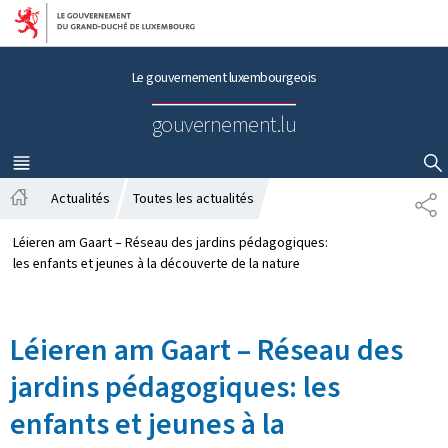
Aller au menu principal
Aller au contenu
Le gouvernement luxembourgeois
gouvernement.lu
MENU
PRINCIPAL
AFFICHER / MASQUER LA RECHERCHE
Actualités
Toutes les actualités
P
A
A
c
R
Léieren am Gaart – Réseau des jardins pédagogiques:
c
T
les enfants et jeunes à la découverte de la nature
u
A
e
G
i
E
Léieren am Gaart – Réseau des
l
jardins pédagogiques: les
enfants et jeunes à la