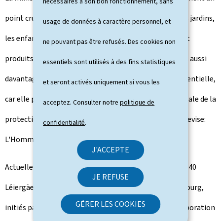
nécessaires à son bon fonctionnement, sans
point crucial du développement de ce projet: "Dans ces jardins,
usage de données à caractère personnel, et
les enfants apprennent non seulement comment sont
ne pouvant pas être refusés. Des cookies non
produits nos aliments locaux, mais ils se reconnectent aussi
essentiels sont utilisés à des fins statistiques
davantage avec la nature. Cette sensibilisation est essentielle,
et seront activés uniquement si vous les
car elle pose les jalons d'une compréhension plus globale de la
acceptez. Consulter notre
politique de
protection de l'environnement et du climat. Selon la devise:
confidentialité
.
L'Homme protège ce qu'il aime."
J'ACCEPTE
Actuellement, le projet "Léieren am Gaart" comprend 40
JE REFUSE
Léiergäert (jardins pédagogiques) à travers le Luxembourg,
GÉRER LES COOKIES
initiés par 23 écoles fondamentales (souvent en collaboration