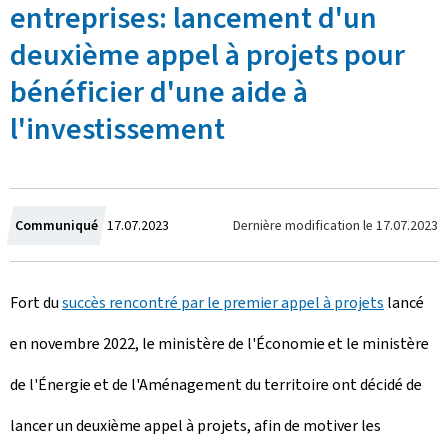
entreprises: lancement d'un
deuxième appel à projets pour
bénéficier d'une aide à
l'investissement
C
Dernière modification le
17.07.2023
Communiqué
17.07.2023
r
Fort du
succès rencontré par le premier appel à projets
lancé
é
en novembre 2022, le ministère de l'Économie et le ministère
e
de l'Énergie et de l'Aménagement du territoire ont décidé de
l
lancer un deuxième appel à projets, afin de motiver les
e