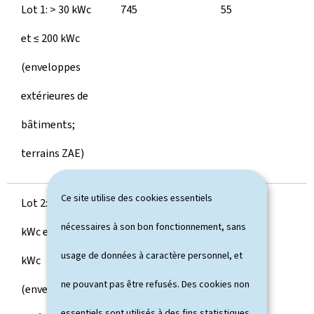
Lot 1: > 30 kWc
745
55
et ≤ 200 kWc
(enveloppes
extérieures de
bâtiments;
terrains ZAE)
Ce site utilise des cookies essentiels
Lot 2: > 200
565
50
nécessaires à son bon fonctionnement, sans
kWc et ≤ 500
usage de données à caractère personnel, et
kWc
ne pouvant pas être refusés. Des cookies non
(enveloppes
essentiels sont utilisés à des fins statistiques