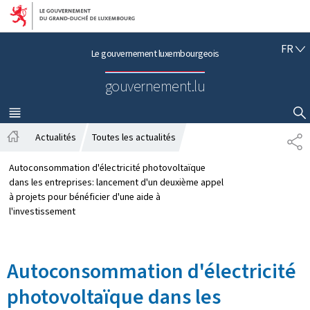
Aller au menu principal
Aller au contenu
F
FR
Le gouvernement luxembourgeois
R
A
gouvernement.lu
N
Ç
A
MENU
PRINCIPAL
AFFICHER / MASQUER LA RECHERCHE
I
Actualités
Toutes les actualités
P
S
A
A
c
R
Autoconsommation d'électricité photovoltaïque
c
T
dans les entreprises: lancement d'un deuxième appel
u
A
à projets pour bénéficier d'une aide à
e
G
l'investissement
i
E
l
Autoconsommation d'électricité
photovoltaïque dans les