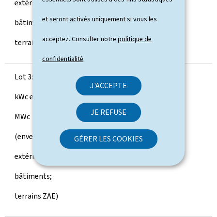
extérieures de
et seront activés uniquement si vous les
bâtiments;
acceptez. Consulter notre
politique de
terrains ZAE)
confidentialité
.
Lot 3: > 500
480
45
J'ACCEPTE
kWc et ≤ 5
JE REFUSE
MWc
(enveloppes
GÉRER LES COOKIES
extérieures de
bâtiments;
terrains ZAE)