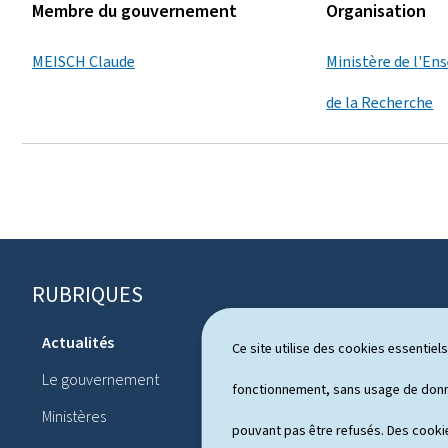
Membre du gouvernement
Organisation
MEISCH Claude
Ministère de l'En
de la Recherche
RUBRIQUES
P
i
Actualités
Ce site utilise des cookies essentie
Système pol
e
Le gouvernement
Publication
fonctionnement, sans usage de donné
d
Ministères
Conférences
pouvant pas être refusés. Des cookie
d