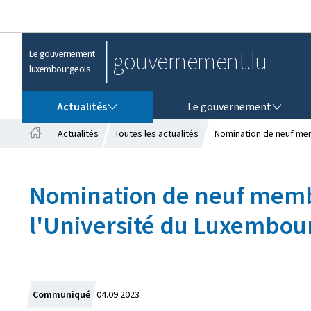
gouvernement.lu
Le gouvernement
luxembourgeois
ACTUALITÉS
LE GOUVERNEMENT
Actualités
Le gouvernement
Actualités
Toutes les actualités
Nomination de neuf mem
A
c
c
Nomination de neuf memb
u
e
l'Université du Luxembou
i
l
C
Communiqué
04.09.2023