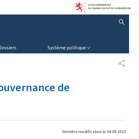
AFFICHER / MASQUER LA RECHERCHE
SYSTÈME POLITIQUE
Dossiers
Système politique
P
A
R
T
gouvernance de
A
G
E
Dernière modification le
04.09.2023