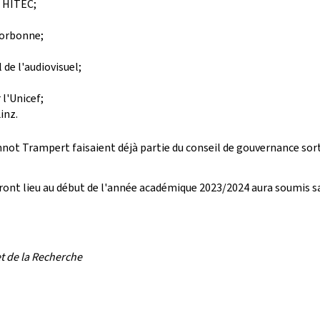
l HITEC;
Sorbonne;
 de l'audiovisuel;
l'Unicef;
inz.
annot Trampert faisaient déjà partie du conseil de gouvernance sor
ui auront lieu au début de l'année académique 2023/2024 aura soumi
t de la Recherche