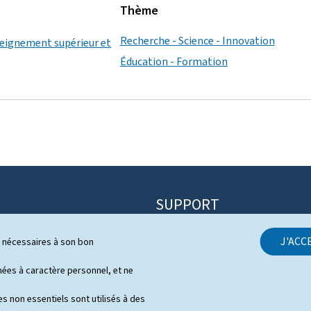
Thème
Recherche - Science - Innovation
seignement supérieur et
Éducation - Formation
SUPPORT
Contact
J'ACC
ls nécessaires à son bon
itique
Plan du site
s
es à caractère personnel, et ne
À propos du site
 de presse en vidéo
s non essentiels sont utilisés à des