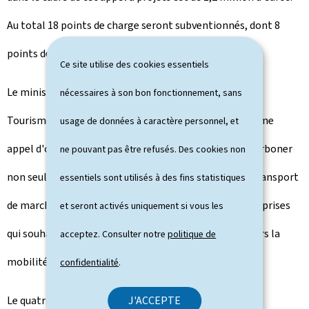
Au total 18 points de charge seront subventionnés, dont 8
points de charge privés et 10 accessibles au public.
Ce site utilise des cookies essentiels
Le ministre de l'Économie, des PME, de l'Énergie et du
nécessaires à son bon fonctionnement, sans
Tourisme, Lex Delles, se félicite de l'issue de ce troisième
usage de données à caractère personnel, et
appel d'offres: "C'est une étape importante pour décarboner
ne pouvant pas être refusés. Des cookies non
non seulement le transport individuel, mais aussi le transport
essentiels sont utilisés à des fins statistiques
de marchandises. Il nous importe de soutenir les entreprises
et seront activés uniquement si vous les
qui souhaitent s'engager sur la voie de la transition vers la
acceptez. Consulter notre
politique de
mobilité électrique."
confidentialité
.
Le quatrième appel à projets, ouvert à tout type
J'ACCEPTE