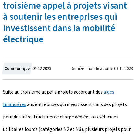
troisième appel à projets visant
à soutenir les entreprises qui
investissent dans la mobilité
électrique
C
Dernière modification le
08.12.2023
Communiqué
01.12.2023
r
Suite au troisième appel à projets accordant des
aides
é
financières
aux entreprises qui investissent dans des projets
e
pour des infrastructures de charge dédiées aux véhicules
l
utilitaires lourds (catégories N2 et N3), plusieurs projets pour
e