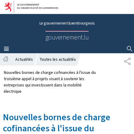
Aller au menu principal
Aller au contenu
Le gouvernement luxembourgeois
gouvernement.lu
MENU
PRINCIPAL
AFFICHER / MASQUER LA RECHERCHE
Actualités
Toutes les actualités
P
A
A
c
R
Nouvelles bornes de charge cofinancées à l'issue du
c
T
troisième appel à projets visant à soutenir les
u
A
entreprises qui investissent dans la mobilité
e
G
électrique
i
E
l
Nouvelles bornes de charge
cofinancées à l'issue du