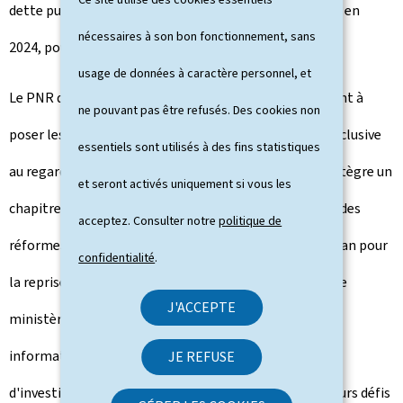
dette publique devrait s'établir à environ 26,5% du PIB en
nécessaires à son bon fonctionnement, sans
2024, pour ensuite se stabiliser autour de 27% du PIB.
usage de données à caractère personnel, et
Le PNR décrit l'éventail des stratégies nationales visant à
ne pouvant pas être refusés. Des cookies non
poser les jalons de la transition verte, numérique et inclusive
essentiels sont utilisés à des fins statistiques
au regard des défis auxquels le pays est confronté. Il intègre un
et seront activés uniquement si vous les
chapitre concernant l'état actuel de la mise en œuvre des
acceptez. Consulter notre
politique de
réformes et investissements inclus dans le cadre du Plan pour
confidentialité
.
la reprise et la résilience (PRR) national, préparé par le
J'ACCEPTE
ministère des Finances. En outre, le PNR regroupe des
informations concernant des projets de réformes ou
JE REFUSE
d'investissements et les réponses politiques aux majeurs défis