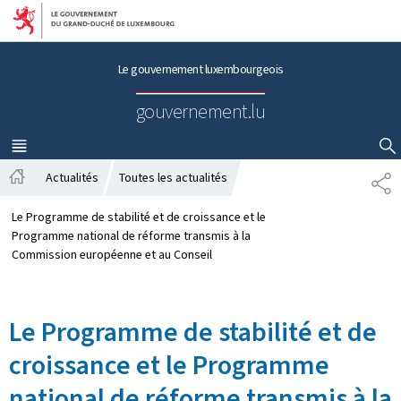
Aller au menu principal
Aller au contenu
Le gouvernement luxembourgeois
gouvernement.lu
MENU
PRINCIPAL
AFFICHER / MASQUER LA RECHERCHE
Actualités
Toutes les actualités
P
A
A
c
R
Le Programme de stabilité et de croissance et le
c
T
Programme national de réforme transmis à la
u
A
Commission européenne et au Conseil
e
G
i
E
l
Le Programme de stabilité et de
croissance et le Programme
national de réforme transmis à la