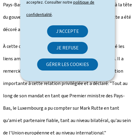
acceptez. Consulter notre
politique de
Pays-Bas et le Luxembourg. À la suite de treize années à la tête
confidentialité
.
du gouvernement néerlandais, le Premier ministre Rutte a été
décoré avec la grand-croix de l'ordre de Mérite.
J'ACCEPTE
À cette occasion, le Premier ministre Frieden a souligné les
JE REFUSE
liens amicaux étroits et historiques entre les deux pays. Il a
GÉRER LES COOKIES
remercié son homologue néerlandais pour sa contribution
importante à cette relation privilégiée et a déclaré: "Tout au
long de son mandat en tant que Premier ministre des Pays-
Bas, le Luxembourg a pu compter sur Mark Rutte en tant
qu'ami et partenaire fiable, tant au niveau bilatéral, qu'au sein
de l'Union européenne et au niveau international."