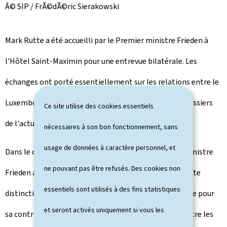
Â© SIP / FrÃ©dÃ©ric Sierakowski
Mark Rutte a été accueilli par le Premier ministre Frieden à
l'Hôtel Saint-Maximin pour une entrevue bilatérale. Les
échanges ont porté essentiellement sur les relations entre le
Luxembourg et les Pays-Bas ainsi que sur les grands dossiers
Ce site utilise des cookies essentiels
de l'actualité politique européenne.
nécessaires à son bon fonctionnement, sans
usage de données à caractère personnel, et
Dans le cadre d'une cérémonie officielle, le Premier ministre
ne pouvant pas être refusés. Des cookies non
Frieden a remis, au nom de S.A.R. le Grand-Duc, une haute
essentiels sont utilisés à des fins statistiques
distinction honorifique au Premier ministre Mark Rutte pour
et seront activés uniquement si vous les
sa contribution au renforcement des liens d'amitié entre les