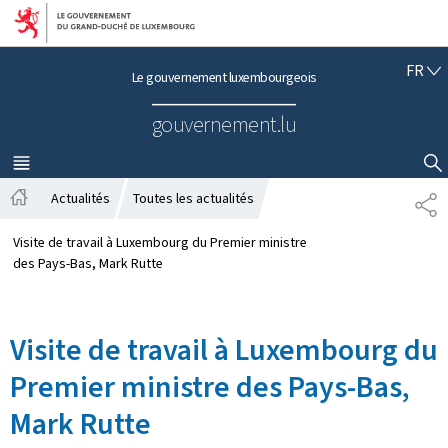
Aller au menu principal
Aller au contenu
F
FR
Le gouvernement luxembourgeois
R
A
gouvernement.lu
N
Ç
A
MENU
PRINCIPAL
AFFICHER / MASQUER LA RECHERCHE
I
Actualités
Toutes les actualités
P
S
A
A
c
R
Visite de travail à Luxembourg du Premier ministre
c
T
des Pays-Bas, Mark Rutte
u
A
e
G
i
E
Visite de travail à Luxembourg du
l
Premier ministre des Pays-Bas,
Mark Rutte