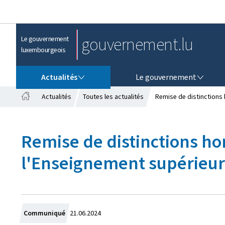
gouvernement.lu
Le gouvernement
luxembourgeois
ACTUALITÉS
LE GOUVERNEMENT
Actualités
Le gouvernement
Actualités
Toutes les actualités
Remise de distinctions 
A
c
c
Remise de distinctions ho
u
e
l'Enseignement supérieur
i
l
C
Communiqué
21.06.2024