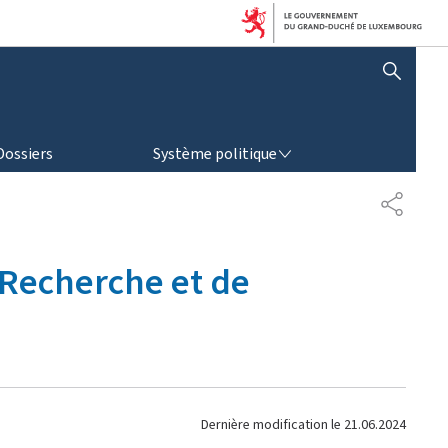
AFFICHER / MASQUER LA RECHERCHE
SYSTÈME POLITIQUE
Dossiers
Système politique
P
A
R
T
 Recherche et de
A
G
E
Dernière modification le
21.06.2024