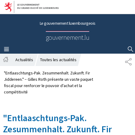
Aller au menu principal
Aller au contenu
Le gouvernement luxembourgeois
gouvernement.lu
MENU
PRINCIPAL
AFFICHER / MASQUER LA RECHERCHE
Actualités
Toutes les actualités
P
A
A
c
R
"Entlaaschtungs-Pak. Zesummenhalt. Zukunft. Fir
c
T
Jiddereen." − Gilles Roth présente un vaste paquet
u
A
fiscal pour renforcer le pouvoir d'achat et la
e
G
compétitivité
i
E
l
"Entlaaschtungs-Pak.
Zesummenhalt. Zukunft. Fir