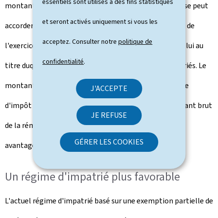
essentiels sont utilisés à des fins statistiques
montant total de la prime participative que l'entreprise peut
et seront activés uniquement si vous les
accorder aux salariés à 7,5 pour cent du résultat positif de
acceptez. Consulter notre
politique de
l'exercice d'exploitation précédant immédiatement celui au
confidentialité
.
titre duquel la prime participative est allouée aux salariés. Le
montant maximal de la prime partiellement exemptée
J'ACCEPTE
d'impôt est également porté de 25 pour cent du montant brut
JE REFUSE
de la rémunération annuelle, avant incorporation des
GÉRER LES COOKIES
avantages en espèces et en nature, à 30 pour cent.
Un régime d'impatrié plus favorable
L'actuel régime d'impatrié basé sur une exemption partielle de