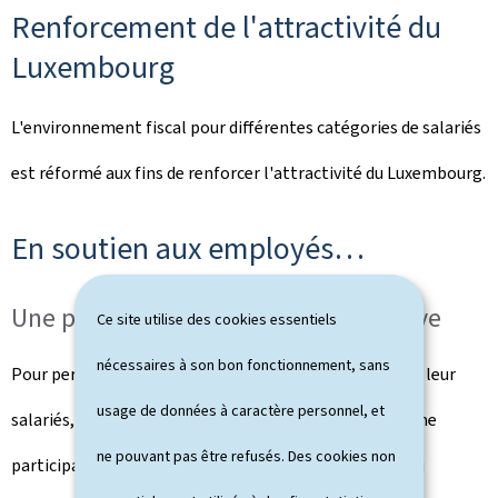
Renforcement de l'attractivité du
Luxembourg
L'environnement fiscal pour différentes catégories de salariés
est réformé aux fins de renforcer l'attractivité du Luxembourg.
En soutien aux employés…
Une prime participative plus attractive
Ce site utilise des cookies essentiels
nécessaires à son bon fonctionnement, sans
Pour permettre aux entreprises de fidéliser davantage leur
usage de données à caractère personnel, et
salariés, les conditions pour pouvoir profiter de la prime
ne pouvant pas être refusés. Des cookies non
participative ont été revues avec une augmentation du