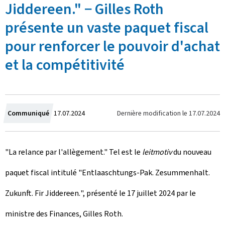
Jiddereen." − Gilles Roth
présente un vaste paquet fiscal
pour renforcer le pouvoir d'achat
et la compétitivité
C
Dernière modification le
17.07.2024
Communiqué
17.07.2024
r
"La relance par l'allègement." Tel est le
leitmotiv
du nouveau
é
paquet fiscal intitulé "
Entlaaschtungs-Pak. Zesummenhalt.
e
Zukunft. Fir Jiddereen.
", présenté le 17 juillet 2024 par le
l
ministre des Finances, Gilles Roth.
e