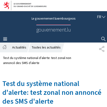
Aller au menu principal
Aller au contenu
F
FR
Le gouvernement luxembourgeois
R
A
gouvernement.lu
N
Ç
A
MENU
PRINCIPAL
AFFICHER / MASQUER LA RECHERCHE
I
Actualités
Toutes les actualités
P
S
A
A
c
R
Test du système national d'alerte: test zonal non
c
T
annoncé des SMS d'alerte
u
A
e
G
i
E
Test du système national
l
d'alerte: test zonal non annoncé
des SMS d'alerte