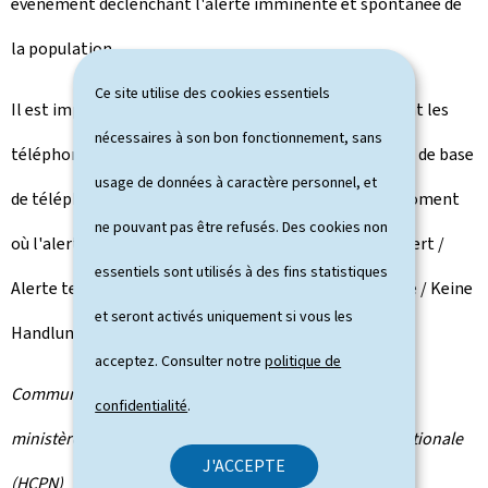
événement déclenchant l'alerte imminente et spontanée de
la population.
Ce site utilise des cookies essentiels
Il est important de noter que seules les personnes dont les
nécessaires à son bon fonctionnement, sans
téléphones portables ont été connectés à une station de base
usage de données à caractère personnel, et
de téléphonie mobile de la zone susmentionnée au moment
ne pouvant pas être refusés. Des cookies non
où l'alerte a été lancée ont reçu le SMS suivant: "LU-Alert /
essentiels sont utilisés à des fins statistiques
Alerte test / No action required / Aucune action requise / Keine
et seront activés uniquement si vous les
Handlung erforderlich".
acceptez. Consulter notre
politique de
Communiqué par le ministère des Affaires intérieures /
confidentialité
.
ministère d'État / Haut-Commissariat à la protection nationale
J'ACCEPTE
(HCPN)